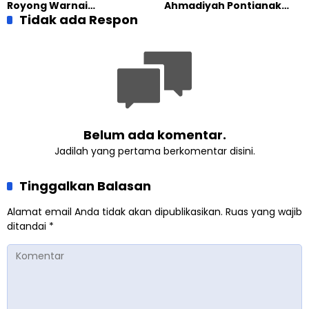
Royong Warnai
Ahmadiyah Pontianak
Pembangunan Kembali
Tidak ada Respon
dan Gereja Katedral
Masjid di Jemaat
Perkuat Kolaborasi Sosial
Ahmadiyah Sukapura
Belum ada komentar.
Jadilah yang pertama berkomentar disini.
Tinggalkan Balasan
Alamat email Anda tidak akan dipublikasikan.
Ruas yang wajib
ditandai
*