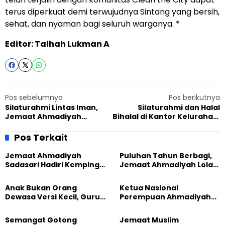
terus diperkuat demi terwujudnya Sintang yang bersih,
sehat, dan nyaman bagi seluruh warganya. *
Editor: Talhah Lukman A
Pos sebelumnya
Pos berikutnya
Silaturahmi Lintas Iman,
Silaturahmi dan Halal
Jemaat Ahmadiyah
Bihalal di Kantor Kelurahan,
Tasikmalaya Ikut
Jemaat Ahmadiyah Medan
Tingkatkan Kerukunan
Perkenalkan Mubaligh Baru
Pos Terkait
Jemaat Ahmadiyah
Puluhan Tahun Berbagi,
Sadasari Hadiri Kemping
Jemaat Ahmadiyah Lolak
Pemuda Lintas Agama di
Kembali Salurkan
Majalengka
Sembako kepada Warga
Anak Bukan Orang
Ketua Nasional
Dewasa Versi Kecil, Guru
Perempuan Ahmadiyah
Besar UT Kenalkan Model
Indonesia Raih Gelar Guru
Pendidikan BERLIAN
Besar Universitas
Semangat Gotong
Jemaat Muslim
Terbuka