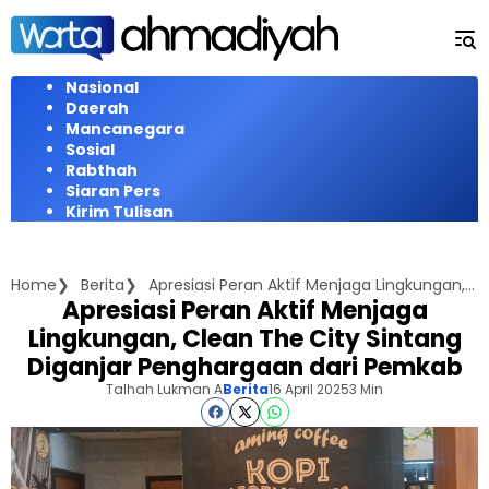
Langsung
ke
konten
Nasional
Daerah
Mancanegara
Sosial
Rabthah
Siaran Pers
Kirim Tulisan
Home
Berita
Apresiasi Peran Aktif Menjaga Lingkungan, Clean The City Sintang Diganjar Penghargaan dari Pemkab
Apresiasi Peran Aktif Menjaga
Lingkungan, Clean The City Sintang
Diganjar Penghargaan dari Pemkab
Talhah Lukman A
Berita
16 April 2025
3 Min