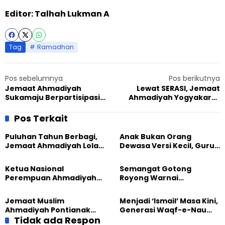
Editor: Talhah Lukman A
Tag
Ramadhan
Pos sebelumnya
Pos berikutnya
Jemaat Ahmadiyah
Lewat SERASI, Jemaat
Sukamaju Berpartisipasi
Ahmadiyah Yogyakarta
dalam Gelaran Lomba MTQ
Tingkatkan Kualitas
Tingkat Nasional
Anggota saat Ramadhan
Pos Terkait
Puluhan Tahun Berbagi,
Anak Bukan Orang
Jemaat Ahmadiyah Lolak
Dewasa Versi Kecil, Guru
Kembali Salurkan
Besar UT Kenalkan Model
Sembako kepada Warga
Pendidikan BERLIAN
Ketua Nasional
Semangat Gotong
Perempuan Ahmadiyah
Royong Warnai
Indonesia Raih Gelar Guru
Pembangunan Kembali
Besar Universitas
Masjid di Jemaat
Jemaat Muslim
Menjadi ‘Ismail’ Masa Kini,
Terbuka
Ahmadiyah Sukapura
Ahmadiyah Pontianak
Generasi Waqf-e-Nau
dan Gereja Katedral
Tidak ada Respon
Diajak Hidup untuk