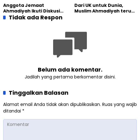
Lewat Pengajian
Anggota Jemaat
Dari UK untuk Dunia,
Gabungan
Ahmadiyah Ikuti Diskusi
Muslim Ahmadiyah terus
Pluralisme di Yogyakarta
Tidak ada Respon
perkuat Persaudaraan
Kemanusiaan Global
Belum ada komentar.
Jadilah yang pertama berkomentar disini.
Tinggalkan Balasan
Alamat email Anda tidak akan dipublikasikan.
Ruas yang wajib
ditandai
*