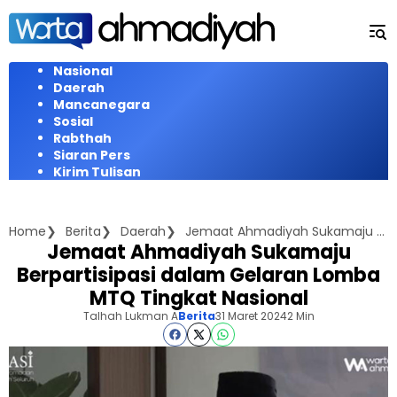
Langsung
ke
konten
Nasional
Daerah
Mancanegara
Sosial
Rabthah
Siaran Pers
Kirim Tulisan
Home
Berita
Daerah
Jemaat Ahmadiyah Sukamaju Berpartisipasi dalam Gelaran Lomba MTQ Tingkat Nasional
Jemaat Ahmadiyah Sukamaju
Berpartisipasi dalam Gelaran Lomba
MTQ Tingkat Nasional
Talhah Lukman A
Berita
31 Maret 2024
2 Min