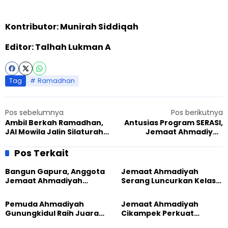
Kontributor: Munirah Siddiqah
Editor: Talhah Lukman A
Tag
Ramadhan
Pos sebelumnya
Pos berikutnya
Ambil Berkah Ramadhan,
Antusias Program SERASI,
JAI Mowila Jalin Silaturahmi
Jemaat Ahmadiyah
ke Kapolsek
Gondrong Tangerang Isi
Ramadhan dengan
Pos Terkait
Sejumlah Kegiatan
Bangun Gapura, Anggota
Jemaat Ahmadiyah
Jemaat Ahmadiyah
Serang Luncurkan Kelas
Madukara dan Warga
Tatar, Fokus Cetak
Sambut HUT RI ke-81
Generasi Unggul
Pemuda Ahmadiyah
Jemaat Ahmadiyah
Gunungkidul Raih Juara
Cikampek Perkuat
Lomba Video Literasi 2026
Komitmen Bangun Masjid