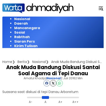
Langsung
ke
konten
Nasional
Daerah
Mancanegara
Sosial
Rabthah
Siaran Pers
Kirim Tulisan
Home
Berita
Nasional
Anak Muda Bandung Diskusi Santai Soal Agama di Tepi Danau
Anak Muda Bandung Diskusi Santai
Soal Agama di Tepi Danau
Amatul Khadija
Nasional
2 Juli 2016
2 Min
Suasana saat diskusi di tepi Danau Arboretum
A-
A
A+
A++