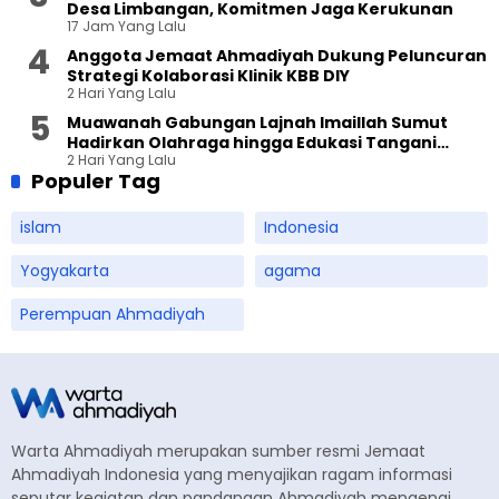
Desa Limbangan, Komitmen Jaga Kerukunan
17 Jam Yang Lalu
Anggota Jemaat Ahmadiyah Dukung Peluncuran
Strategi Kolaborasi Klinik KBB DIY
2 Hari Yang Lalu
Muawanah Gabungan Lajnah Imaillah Sumut
Hadirkan Olahraga hingga Edukasi Tangani
2 Hari Yang Lalu
Sampah
Populer Tag
islam
Indonesia
Yogyakarta
agama
Perempuan Ahmadiyah
Warta Ahmadiyah merupakan sumber resmi Jemaat
Ahmadiyah Indonesia yang menyajikan ragam informasi
seputar kegiatan dan pandangan Ahmadiyah mengenai