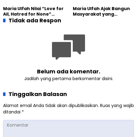
SETARA Institute Soroti
Pengalaman Tak
Kekuatan Kemanusiaan
Tergantikan di Jalsah
Maria Ulfah Nilai “Love for
Maria Ulfah Ajak Bangun
Salanah Internasional
All, Hatred for None”
Masyarakat yang
Ahmadiyah UK
Semakin Relevan di
Tidak ada Respon
Melindungi Anak dan
Tengah Dunia yang
Menghormati Perbedaan
Terbelah
Belum ada komentar.
Jadilah yang pertama berkomentar disini.
Tinggalkan Balasan
Alamat email Anda tidak akan dipublikasikan.
Ruas yang wajib
ditandai
*