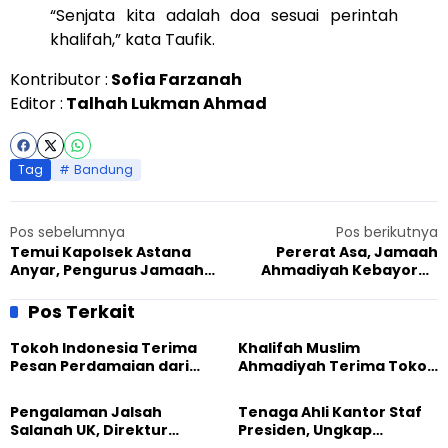
“Senjata kita adalah doa sesuai perintah
khalifah,” kata Taufik.
Kontributor :
Sofia Farzanah
Editor :
Talhah Lukman Ahmad
Tag
Bandung
Pos sebelumnya
Pos berikutnya
Temui Kapolsek Astana
Pererat Asa, Jamaah
Anyar, Pengurus Jamaah
Ahmadiyah Kebayoran
Ahmadiyah Bandung Kulon
Bagikan Bingkisan Paket
Jajaki Kerjasama
Sembako
Pos Terkait
Tokoh Indonesia Terima
Khalifah Muslim
Pesan Perdamaian dari
Ahmadiyah Terima Tokoh
Khalifah Muslim
Indonesia dalam Audiensi
Ahmadiyah
Khusus di Islamabad
Pengalaman Jalsah
Tenaga Ahli Kantor Staf
Salanah UK, Direktur
Presiden, Ungkap