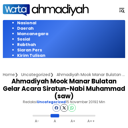
Langsung
ke
konten
Nasional
Daerah
Mancanegara
Sosial
Rabthah
Siaran Pers
Kirim Tulisan
Home
Uncategorized
Ahmadiyah Mook Manar Bulatan Gelar Acara Siratun-Nabi Muhammad (saw)
Ahmadiyah Mook Manar Bulatan
Gelar Acara Siratun-Nabi Muhammad
(saw)
Redaksi
Uncategorized
15 November 2019
2 Min
A-
A
A+
A++