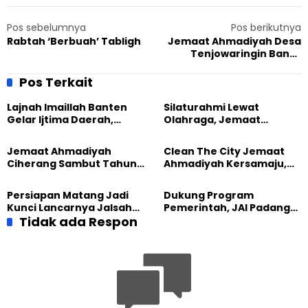
Pos sebelumnya
Pos berikutnya
Rabtah ‘Berbuah’ Tabligh
Jemaat Ahmadiyah Desa
Tenjowaringin Bantu
Korban Kebakaran
Pos Terkait
Lajnah Imaillah Banten
Silaturahmi Lewat
Gelar Ijtima Daerah,
Olahraga, Jemaat
Wujudkan Generasi yang
Ahmadiyah Makassar
Tangguh
Meriahkan Event Lari
Jemaat Ahmadiyah
Clean The City Jemaat
Ciherang Sambut Tahun
Ahmadiyah Kersamaju,
2026 dengan Ibadah dan
Aksi Positif Bagi
Aksi Kebersihan
Lingkungan
Persiapan Matang Jadi
Dukung Program
Kunci Lancarnya Jalsah
Pemerintah, JAI Padang
Salanah 2025 di Bandung
Tidak ada Respon
Gelar Pesantren
Ramadhan 1444 H