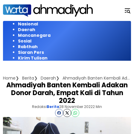
Langsung
ke
konten
Nasional
Daerah
Mancanegara
Sosial
Rabthah
Siaran Pers
Kirim Tulisan
Home
Berita
Daerah
Ahmadiyah Banten Kembali Adakan Donor Darah, Empat Kali di Tahun 2022
Ahmadiyah Banten Kembali Adakan
Donor Darah, Empat Kali di Tahun
2022
Redaksi
Berita
28 November 2022
2 Min