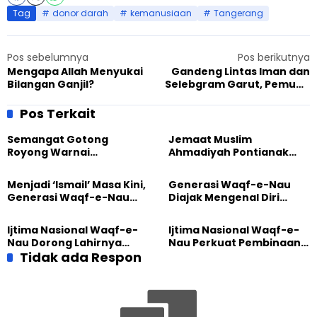
Tag
donor darah
kemanusiaan
Tangerang
Pos sebelumnya
Pos berikutnya
Mengapa Allah Menyukai
Gandeng Lintas Iman dan
Bilangan Ganjil?
Selebgram Garut, Pemuda
Ahmadiyah Inisiasi
Pengalangan Dana Gempa
Pos Terkait
Cianjur
Semangat Gotong
Jemaat Muslim
Royong Warnai
Ahmadiyah Pontianak
Pembangunan Kembali
dan Gereja Katedral
Masjid di Jemaat
Perkuat Kolaborasi Sosial
Menjadi ‘Ismail’ Masa Kini,
Generasi Waqf-e-Nau
Ahmadiyah Sukapura
Generasi Waqf-e-Nau
Diajak Mengenal Diri
Diajak Hidup untuk
Sebelum Mengubah
Pengabdian
Dunia
Ijtima Nasional Waqf-e-
Ijtima Nasional Waqf-e-
Nau Dorong Lahirnya
Nau Perkuat Pembinaan
Generasi Pengkhidmat
Tidak ada Respon
Calon Pemimpin Jemaat
yang Militan
Masa Depan