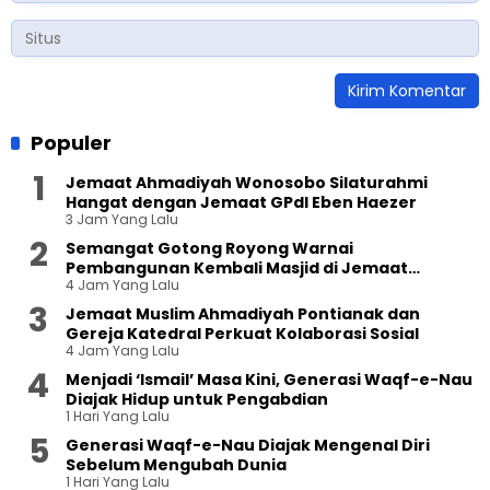
Populer
Jemaat Ahmadiyah Wonosobo Silaturahmi
Hangat dengan Jemaat GPdI Eben Haezer
3 Jam Yang Lalu
Semangat Gotong Royong Warnai
Pembangunan Kembali Masjid di Jemaat
4 Jam Yang Lalu
Ahmadiyah Sukapura
Jemaat Muslim Ahmadiyah Pontianak dan
Gereja Katedral Perkuat Kolaborasi Sosial
4 Jam Yang Lalu
Menjadi ‘Ismail’ Masa Kini, Generasi Waqf-e-Nau
Diajak Hidup untuk Pengabdian
1 Hari Yang Lalu
Generasi Waqf-e-Nau Diajak Mengenal Diri
Sebelum Mengubah Dunia
1 Hari Yang Lalu