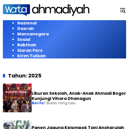
Langsung
ke
konten
Nasional
Daerah
Mancanegara
Sosial
Rabthah
Siaran Pers
Kirim Tulisan
Tahun:
2025
Liburan Sekolah, Anak-Anak Ahmadi Bogor
Kunjungi Vihara Dhanagun
Berita
7 Bulan Yang Lalu
Panen Jagung Kelompok Tani Ansharulah