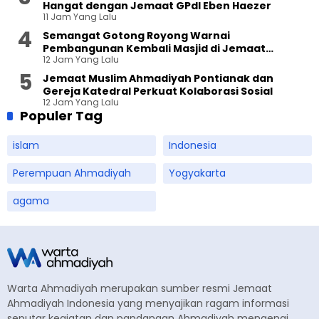
Hangat dengan Jemaat GPdI Eben Haezer
11 Jam Yang Lalu
Semangat Gotong Royong Warnai
Pembangunan Kembali Masjid di Jemaat
12 Jam Yang Lalu
Ahmadiyah Sukapura
Jemaat Muslim Ahmadiyah Pontianak dan
Gereja Katedral Perkuat Kolaborasi Sosial
12 Jam Yang Lalu
Populer Tag
islam
Indonesia
Perempuan Ahmadiyah
Yogyakarta
agama
Warta Ahmadiyah merupakan sumber resmi Jemaat
Ahmadiyah Indonesia yang menyajikan ragam informasi
seputar kegiatan dan pandangan Ahmadiyah mengenai