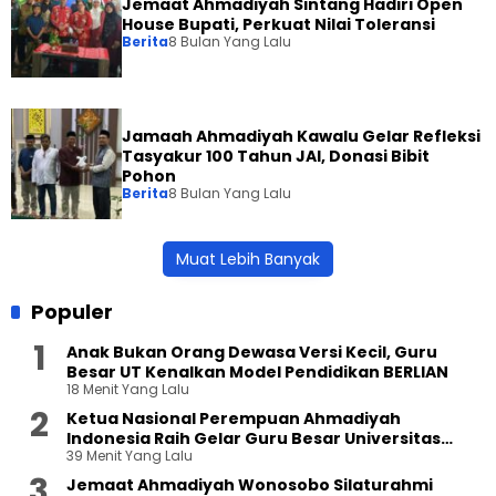
Jemaat Ahmadiyah Sintang Hadiri Open
House Bupati, Perkuat Nilai Toleransi
Berita
8 Bulan Yang Lalu
Jamaah Ahmadiyah Kawalu Gelar Refleksi
Tasyakur 100 Tahun JAI, Donasi Bibit
Pohon
Berita
8 Bulan Yang Lalu
Muat Lebih Banyak
Populer
Anak Bukan Orang Dewasa Versi Kecil, Guru
Besar UT Kenalkan Model Pendidikan BERLIAN
18 Menit Yang Lalu
Ketua Nasional Perempuan Ahmadiyah
Indonesia Raih Gelar Guru Besar Universitas
39 Menit Yang Lalu
Terbuka
Jemaat Ahmadiyah Wonosobo Silaturahmi