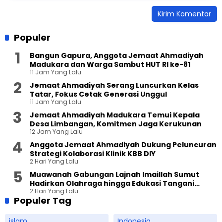
Populer
Bangun Gapura, Anggota Jemaat Ahmadiyah
Madukara dan Warga Sambut HUT RI ke-81
11 Jam Yang Lalu
Jemaat Ahmadiyah Serang Luncurkan Kelas
Tatar, Fokus Cetak Generasi Unggul
11 Jam Yang Lalu
Jemaat Ahmadiyah Madukara Temui Kepala
Desa Limbangan, Komitmen Jaga Kerukunan
12 Jam Yang Lalu
Anggota Jemaat Ahmadiyah Dukung Peluncuran
Strategi Kolaborasi Klinik KBB DIY
2 Hari Yang Lalu
Muawanah Gabungan Lajnah Imaillah Sumut
Hadirkan Olahraga hingga Edukasi Tangani
2 Hari Yang Lalu
Sampah
Populer Tag
islam
Indonesia