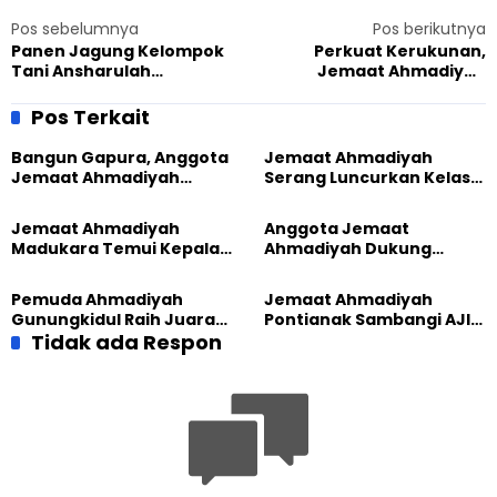
Pos sebelumnya
Pos berikutnya
Panen Jagung Kelompok
Perkuat Kerukunan,
Tani Ansharulah
Jemaat Ahmadiyah
Tenjowaringin Dorong
Sintang Silaturahmi ke
Kemandirian Ekonomi
Pastor Paroki Gereja
Pos Terkait
Katedral Kristus Raja
Bangun Gapura, Anggota
Jemaat Ahmadiyah
Jemaat Ahmadiyah
Serang Luncurkan Kelas
Madukara dan Warga
Tatar, Fokus Cetak
Sambut HUT RI ke-81
Generasi Unggul
Jemaat Ahmadiyah
Anggota Jemaat
Madukara Temui Kepala
Ahmadiyah Dukung
Desa Limbangan,
Peluncuran Strategi
Komitmen Jaga
Kolaborasi Klinik KBB DIY
Pemuda Ahmadiyah
Jemaat Ahmadiyah
Kerukunan
Gunungkidul Raih Juara
Pontianak Sambangi AJI,
Lomba Video Literasi 2026
Tidak ada Respon
Bahas Kolaborasi Positif