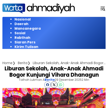
Langsung
ke
konten
Nasional
Daerah
Mancanegara
Sosial
Rabthah
Siaran Pers
Kirim Tulisan
Home
Berita
Liburan Sekolah, Anak-Anak Ahmadi Bogor Kunjungi Vihara Dhanagun
Liburan Sekolah, Anak-Anak Ahmadi
Bogor Kunjungi Vihara Dhanagun
Talhah Lukman A
Berita
29 Desember 2025
2 Min