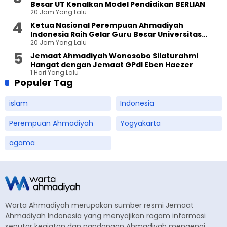
Besar UT Kenalkan Model Pendidikan BERLIAN
20 Jam Yang Lalu
Ketua Nasional Perempuan Ahmadiyah
Indonesia Raih Gelar Guru Besar Universitas
20 Jam Yang Lalu
Terbuka
Jemaat Ahmadiyah Wonosobo Silaturahmi
Hangat dengan Jemaat GPdI Eben Haezer
1 Hari Yang Lalu
Populer Tag
islam
Indonesia
Perempuan Ahmadiyah
Yogyakarta
agama
Warta Ahmadiyah merupakan sumber resmi Jemaat
Ahmadiyah Indonesia yang menyajikan ragam informasi
seputar kegiatan dan pandangan Ahmadiyah mengenai