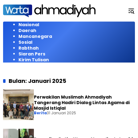
Langsung
ke
konten
Nasional
Daerah
Mancanegara
Sosial
Rabthah
Siaran Pers
Kirim Tulisan
Bulan:
Januari 2025
Perwakilan Muslimah Ahmadiyah
Tangerang Hadiri Dialog Lintas Agama di
Masjid Istiqlal
Berita
31 Januari 2025