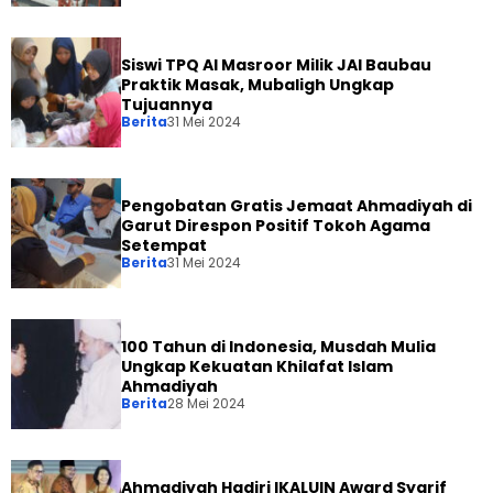
Siswi TPQ Al Masroor Milik JAI Baubau
Praktik Masak, Mubaligh Ungkap
Tujuannya
Berita
31 Mei 2024
Pengobatan Gratis Jemaat Ahmadiyah di
Garut Direspon Positif Tokoh Agama
Setempat
Berita
31 Mei 2024
100 Tahun di Indonesia, Musdah Mulia
Ungkap Kekuatan Khilafat Islam
Ahmadiyah
Berita
28 Mei 2024
Ahmadiyah Hadiri IKALUIN Award Syarif