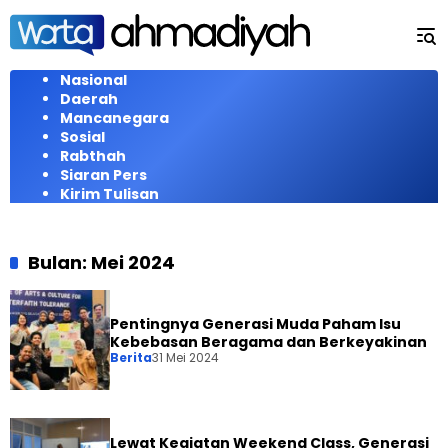
Langsung
ke
konten
Nasional
Daerah
Mancanegara
Sosial
Rabthah
Siaran Pers
Kirim Tulisan
Bulan:
Mei 2024
Pentingnya Generasi Muda Paham Isu
Kebebasan Beragama dan Berkeyakinan
Berita
31 Mei 2024
Lewat Kegiatan Weekend Class, Generasi