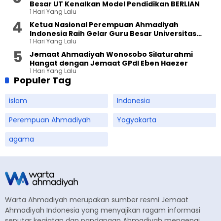
Besar UT Kenalkan Model Pendidikan BERLIAN
1 Hari Yang Lalu
Ketua Nasional Perempuan Ahmadiyah
Indonesia Raih Gelar Guru Besar Universitas
1 Hari Yang Lalu
Terbuka
Jemaat Ahmadiyah Wonosobo Silaturahmi
Hangat dengan Jemaat GPdI Eben Haezer
1 Hari Yang Lalu
Populer Tag
islam
Indonesia
Perempuan Ahmadiyah
Yogyakarta
agama
Warta Ahmadiyah merupakan sumber resmi Jemaat
Ahmadiyah Indonesia yang menyajikan ragam informasi
seputar kegiatan dan pandangan Ahmadiyah mengenai