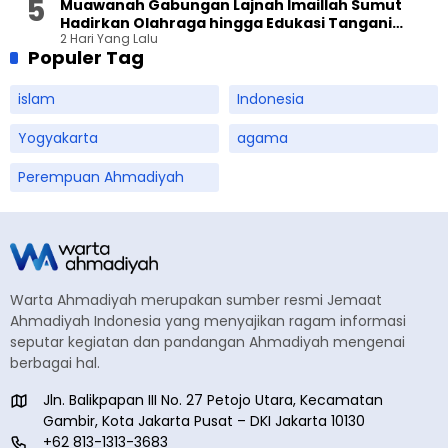
Muawanah Gabungan Lajnah Imaillah Sumut
Hadirkan Olahraga hingga Edukasi Tangani
2 Hari Yang Lalu
Sampah
Populer Tag
islam
Indonesia
Yogyakarta
agama
Perempuan Ahmadiyah
Warta Ahmadiyah merupakan sumber resmi Jemaat
Ahmadiyah Indonesia yang menyajikan ragam informasi
seputar kegiatan dan pandangan Ahmadiyah mengenai
berbagai hal.
Jln. Balikpapan III No. 27 Petojo Utara, Kecamatan
Gambir, Kota Jakarta Pusat – DKI Jakarta 10130
+62 813-1313-3683