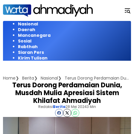
Langsung
ke
konten
Nasional
Daerah
Mancanegara
Sosial
Rabthah
Siaran Pers
Kirim Tulisan
Home
Berita
Nasional
Terus Dorong Perdamaian Dunia, Musdah Mulia Apresiasi Sistem Khilafat Ahmadiyah
Terus Dorong Perdamaian Dunia,
Musdah Mulia Apresiasi Sistem
Khilafat Ahmadiyah
Redaksi
Berita
28 Mei 2024
3 Min