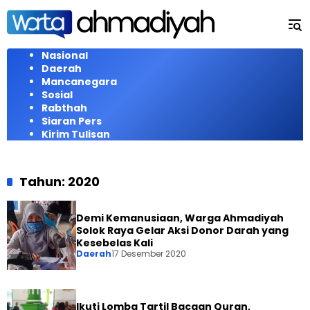
Langsung
ke
konten
Nasional
Daerah
Mancanegara
Sosial
Rabthah
Siaran Pers
Kirim Tulisan
Tahun:
2020
Demi Kemanusiaan, Warga Ahmadiyah
Solok Raya Gelar Aksi Donor Darah yang
Kesebelas Kali
Daerah
17 Desember 2020
Ikuti Lomba Tartil Bacaan Quran,