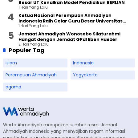
Besar UT Kenalkan Model Pendidikan BERLIAN
1 Hari Yang Lalu
Ketua Nasional Perempuan Ahmadiyah
Indonesia Raih Gelar Guru Besar Universitas
1 Hari Yang Lalu
Terbuka
Jemaat Ahmadiyah Wonosobo Silaturahmi
Hangat dengan Jemaat GPdI Eben Haezer
2 Hari Yang Lalu
Populer Tag
islam
Indonesia
Perempuan Ahmadiyah
Yogyakarta
agama
Warta Ahmadiyah merupakan sumber resmi Jemaat
Ahmadiyah Indonesia yang menyajikan ragam informasi
seputar kegiatan dan pandangan Ahmadiyah mengenai