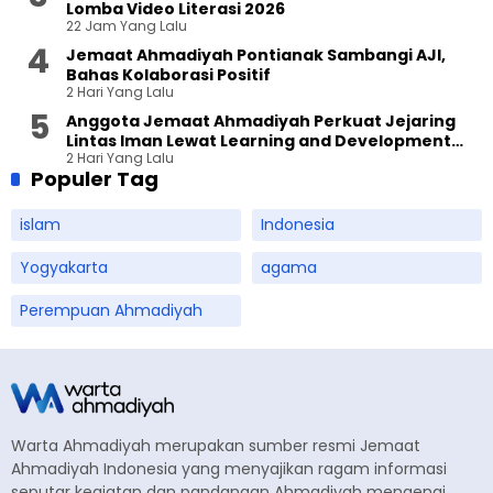
Lomba Video Literasi 2026
22 Jam Yang Lalu
Jemaat Ahmadiyah Pontianak Sambangi AJI,
Bahas Kolaborasi Positif
2 Hari Yang Lalu
Anggota Jemaat Ahmadiyah Perkuat Jejaring
Lintas Iman Lewat Learning and Development
2 Hari Yang Lalu
Festival di Yogyakarta
Populer Tag
islam
Indonesia
Yogyakarta
agama
Perempuan Ahmadiyah
Warta Ahmadiyah merupakan sumber resmi Jemaat
Ahmadiyah Indonesia yang menyajikan ragam informasi
seputar kegiatan dan pandangan Ahmadiyah mengenai