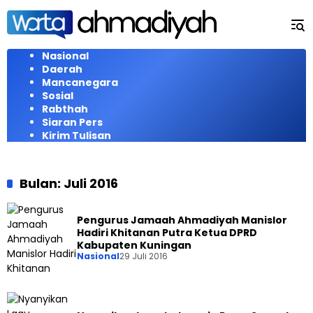
Langsung
ke
konten
Nasional
Daerah
Mancanegara
Sosial
Rabthah
Siaran Pers
Kirim Tulisan
Bulan:
Juli 2016
Pengurus Jamaah Ahmadiyah Manislor
Hadiri Khitanan Putra Ketua DPRD
Kabupaten Kuningan
Nasional
29 Juli 2016