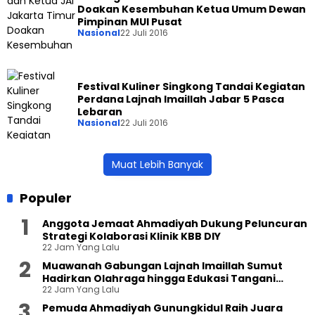
Doakan Kesembuhan Ketua Umum Dewan
Pimpinan MUI Pusat
Nasional
22 Juli 2016
Festival Kuliner Singkong Tandai Kegiatan
Perdana Lajnah Imaillah Jabar 5 Pasca
Lebaran
Nasional
22 Juli 2016
Muat Lebih Banyak
Populer
Anggota Jemaat Ahmadiyah Dukung Peluncuran
Strategi Kolaborasi Klinik KBB DIY
22 Jam Yang Lalu
Muawanah Gabungan Lajnah Imaillah Sumut
Hadirkan Olahraga hingga Edukasi Tangani
22 Jam Yang Lalu
Sampah
Pemuda Ahmadiyah Gunungkidul Raih Juara