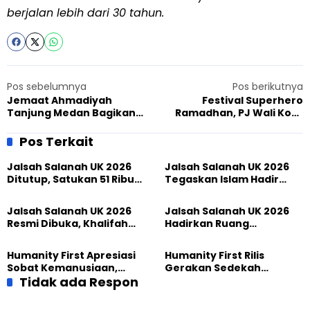
berjalan lebih dari 30 tahun.
Pos sebelumnya
Pos berikutnya
Jemaat Ahmadiyah
Festival Superhero
Tanjung Medan Bagikan
Ramadhan, PJ Wali Kota
Paket Sembako Gratis ke
Tangerang Senang Bisa
Warga Jelang Lebaran
Kembali Donor Darah
Pos Terkait
Jalsah Salanah UK 2026
Jalsah Salanah UK 2026
Ditutup, Satukan 51 Ribu
Tegaskan Islam Hadir
Peserta dari 117 Negara
Melalui Ketakwaan,
Perdamaian, dan
Jalsah Salanah UK 2026
Jalsah Salanah UK 2026
Pengabdian
Resmi Dibuka, Khalifah
Hadirkan Ruang
Muslim Ahmadiyah
Persaudaraan Global,
Wujudkan Iman dalam
Tokoh Indonesia Turut
Humanity First Apresiasi
Humanity First Rilis
Perubahan Nyata
Ambil Bagian
Sobat Kemanusiaan,
Gerakan Sedekah
Sedekah yang
Tidak ada Respon
Kemanusiaan Berkat,
Menghadirkan Harapan
Hadirkan Harapan Melalui
bagi Sesama
Setiap Kebaikan