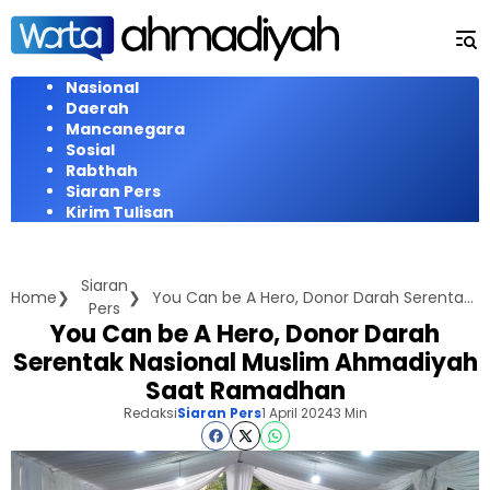
Langsung
ke
konten
Nasional
Daerah
Mancanegara
Sosial
Rabthah
Siaran Pers
Kirim Tulisan
Siaran
Home
You Can be A Hero, Donor Darah Serentak Nasional Muslim Ahmadiyah Saat Ramadhan
Pers
You Can be A Hero, Donor Darah
Serentak Nasional Muslim Ahmadiyah
Saat Ramadhan
Redaksi
Siaran Pers
1 April 2024
3 Min