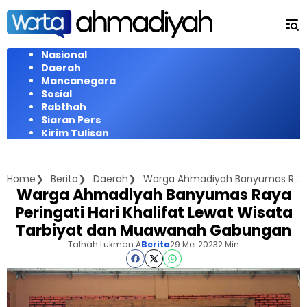
Langsung
ke
konten
Nasional
Daerah
Mancanegara
Sosial
Rabthah
Siaran Pers
Kirim Tulisan
Home
Berita
Daerah
Warga Ahmadiyah Banyumas Raya Peringati Hari Khalifat Lewat Wisata Tarbiyat dan Muawanah Gabungan
Warga Ahmadiyah Banyumas Raya
Peringati Hari Khalifat Lewat Wisata
Tarbiyat dan Muawanah Gabungan
Talhah Lukman A
Berita
29 Mei 2023
2 Min