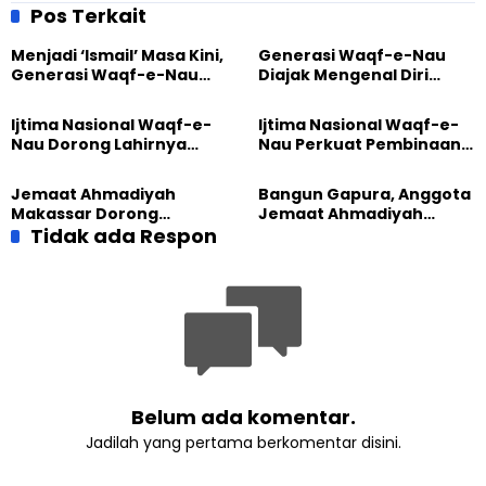
Konseling
Menumbuhkan Pohon
Pos Terkait
Literasi
Menjadi ‘Ismail’ Masa Kini,
Generasi Waqf-e-Nau
Generasi Waqf-e-Nau
Diajak Mengenal Diri
Diajak Hidup untuk
Sebelum Mengubah
Pengabdian
Dunia
Ijtima Nasional Waqf-e-
Ijtima Nasional Waqf-e-
Nau Dorong Lahirnya
Nau Perkuat Pembinaan
Generasi Pengkhidmat
Calon Pemimpin Jemaat
yang Militan
Masa Depan
Jemaat Ahmadiyah
Bangun Gapura, Anggota
Makassar Dorong
Jemaat Ahmadiyah
Kesadaran Lingkungan
Tidak ada Respon
Madukara dan Warga
Lewat Edukasi Ekoteologi
Sambut HUT RI ke-81
Belum ada komentar.
Jadilah yang pertama berkomentar disini.