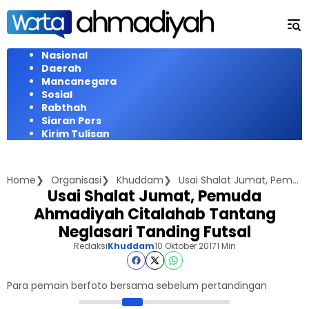
Langsung
ke
konten
Nasional
Daerah
Mancanegara
Sosial
Rabthah
Siaran Pers
Kirim Tulisan
Home
Organisasi
Khuddam
Usai Shalat Jumat, Pemuda Ahmadiyah Citalahab Tantang Neglasari Tanding Futsal
Usai Shalat Jumat, Pemuda
Ahmadiyah Citalahab Tantang
Neglasari Tanding Futsal
Redaksi
Khuddam
10 Oktober 2017
1 Min
Para pemain berfoto bersama sebelum pertandingan