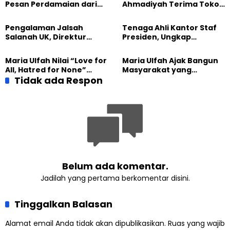
Pesan Perdamaian dari
Ahmadiyah Terima Tokoh
Khalifah Muslim
Indonesia dalam Audiensi
Ahmadiyah
Khusus di Islamabad
Pengalaman Jalsah
Tenaga Ahli Kantor Staf
Salanah UK, Direktur
Presiden, Ungkap
SETARA Institute Soroti
Pengalaman Tak
Kekuatan Kemanusiaan
Tergantikan di Jalsah
Maria Ulfah Nilai “Love for
Maria Ulfah Ajak Bangun
Salanah Internasional
All, Hatred for None”
Masyarakat yang
Ahmadiyah UK
Semakin Relevan di
Tidak ada Respon
Melindungi Anak dan
Tengah Dunia yang
Menghormati Perbedaan
Terbelah
Belum ada komentar.
Jadilah yang pertama berkomentar disini.
Tinggalkan Balasan
Alamat email Anda tidak akan dipublikasikan.
Ruas yang wajib