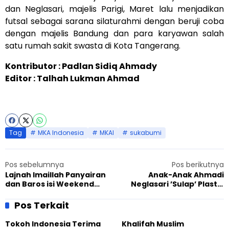
dan Neglasari, majelis Parigi, Maret lalu menjadikan
futsal sebagai sarana silaturahmi dengan beruji coba
dengan majelis Bandung dan para karyawan salah
satu rumah sakit swasta di Kota Tangerang.
Kontributor : Padlan Sidiq Ahmady
Editor : Talhah Lukman Ahmad
Tag
MKA Indonesia
MKAI
sukabumi
Pos sebelumnya
Pos berikutnya
Lajnah Imaillah Panyairan
Anak-Anak Ahmadi
dan Baros isi Weekend
Neglasari ’Sulap’ Plastik
dengan Wisata Tarbiyat
Bekas jadi Bunga Dahlia
Pos Terkait
Tokoh Indonesia Terima
Khalifah Muslim