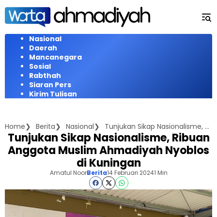
Langsung
ke
konten
Nasional
Daerah
Mancanegara
Sosial
Rabthah
Siaran Pers
Kirim Tulisan
Home
Berita
Nasional
Tunjukan Sikap Nasionalisme, Ribuan Anggota Muslim Ahmadiyah Nyoblos di Kuningan
Tunjukan Sikap Nasionalisme, Ribuan
Anggota Muslim Ahmadiyah Nyoblos
di Kuningan
Amatul Noor
Berita
14 Februari 2024
1 Min