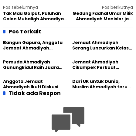
Pos sebelumnya
Pos berikutnya
Tak Mau Golput, Puluhan
Gedung Fadhal Umar Milik
Calon Mubaligh Ahmadiyah
Ahmadiyah Manislor jadi
Nyoblos di Bogor
Tempat Pemungutan
Suara
Pos Terkait
Bangun Gapura, Anggota
Jemaat Ahmadiyah
Jemaat Ahmadiyah
Serang Luncurkan Kelas
Madukara dan Warga
Tatar, Fokus Cetak
Sambut HUT RI ke-81
Generasi Unggul
Pemuda Ahmadiyah
Jemaat Ahmadiyah
Gunungkidul Raih Juara
Cikampek Perkuat
Lomba Video Literasi 2026
Komitmen Bangun Masjid
Lewat Pengajian
Anggota Jemaat
Dari UK untuk Dunia,
Gabungan
Ahmadiyah Ikuti Diskusi
Muslim Ahmadiyah terus
Pluralisme di Yogyakarta
Tidak ada Respon
perkuat Persaudaraan
Kemanusiaan Global