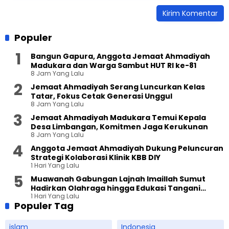
Populer
Bangun Gapura, Anggota Jemaat Ahmadiyah
Madukara dan Warga Sambut HUT RI ke-81
8 Jam Yang Lalu
Jemaat Ahmadiyah Serang Luncurkan Kelas
Tatar, Fokus Cetak Generasi Unggul
8 Jam Yang Lalu
Jemaat Ahmadiyah Madukara Temui Kepala
Desa Limbangan, Komitmen Jaga Kerukunan
8 Jam Yang Lalu
Anggota Jemaat Ahmadiyah Dukung Peluncuran
Strategi Kolaborasi Klinik KBB DIY
1 Hari Yang Lalu
Muawanah Gabungan Lajnah Imaillah Sumut
Hadirkan Olahraga hingga Edukasi Tangani
1 Hari Yang Lalu
Sampah
Populer Tag
islam
Indonesia