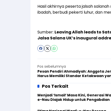
Hasil akhirnya peserta jalsah salana
ibadah, berbudi pekerti luhur, dan men
Sumber:
Leaving Allah leads to Sa
Jalsa Salana UK’s inaugural addr
Pos sebelumnya
Pesan Pendiri Ahmadiyah: Anggota J
Harus Memiliki Standar Ketakwaan ya
Tinggi, Perbuatan Sejalan dengan
Perkataan
Pos Terkait
Menjadi ‘Ismail’ Masa Kini, Generasi W
e-Nau Diajak Hidup untuk Pengabdian
Ijtima Nasional Waqf-e-Nau Dorong