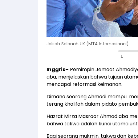
Jalsah Salanah UK (MTA Internasional)
A-
Inggris–
Pemimpin Jemaat Ahmadiyah
aba, menjelaskan bahwa tujuan utama
mencapai reformasi keimanan.
Dimana seorang Ahmadi mampu menc
terang khalifah dalam pidato pembuka
Hazrat Mirza Masroor Ahmad aba me
bahwa takwa adalah kunci utama unt
Bagi seorang mukmin, takwa dan keba