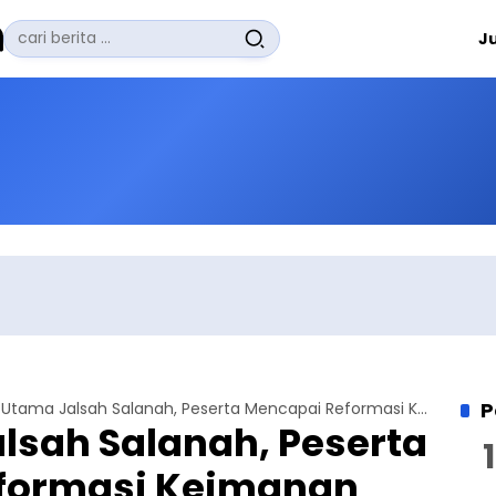
Pencarian
J
untuk:
#
Zuhairi Misrawi
#
Zoom
#
Zero Waste
#
Zaki Firdaus
#
Zafrullah Ahmad Pontoh
No Recent Searches Yet.
P
Tujuan Utama Jalsah Salanah, Peserta Mencapai Reformasi Keimanan
lsah Salanah, Peserta
formasi Keimanan