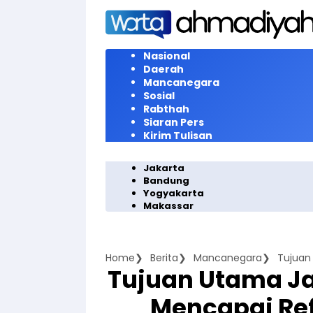
Langsung
ke
konten
Nasional
Daerah
Mancanegara
Sosial
Rabthah
Siaran Pers
Kirim Tulisan
Jakarta
Bandung
Yogyakarta
Makassar
Home
Berita
Mancanegara
Tujuan Utama Ja
Mencapai Re