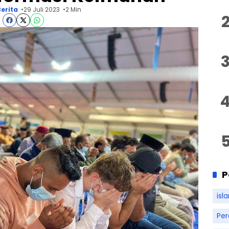
erita
29 Juli 2023
2 Min
P
isl
Pe