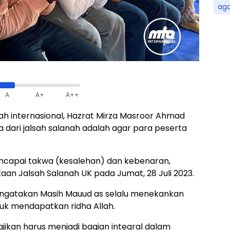
ag
A
A+
A++
 internasional, Hazrat Mirza Masroor Ahmad
 dari jalsah salanah adalah agar para peserta
apai takwa (kesalehan) dan kebenaran,
an Jalsah Salanah UK pada Jumat, 28 Juli 2023.
ngatakan Masih Mauud as selalu menekankan
uk mendapatkan ridha Allah.
jikan harus menjadi bagian integral dalam