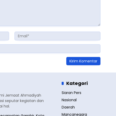
Kategori
Siaran Pers
smi Jemaat Ahmadiyah
Nasional
si seputar kegiatan dan
 hal.
Daerah
Mancanegara
a, Kecamatan Gambir, Kota