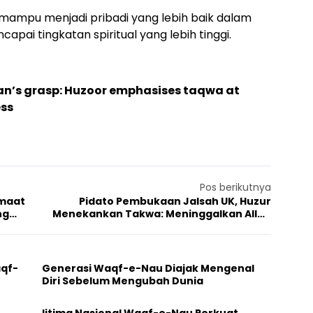
h mampu menjadi pribadi yang lebih baik dalam
capai tingkatan spiritual yang lebih tinggi.
tan’s grasp: Huzoor emphasises taqwa at
ess
Pos berikutnya
emaat
Pidato Pembukaan Jalsah UK, Huzur
ng
Menekankan Takwa: Meninggalkan Allah
Mengarah Kepada Cengkeraman Setan
aqf-
Generasi Waqf-e-Nau Diajak Mengenal
Diri Sebelum Mengubah Dunia
Ijtima Nasional Waqf-e-Nau Perkuat