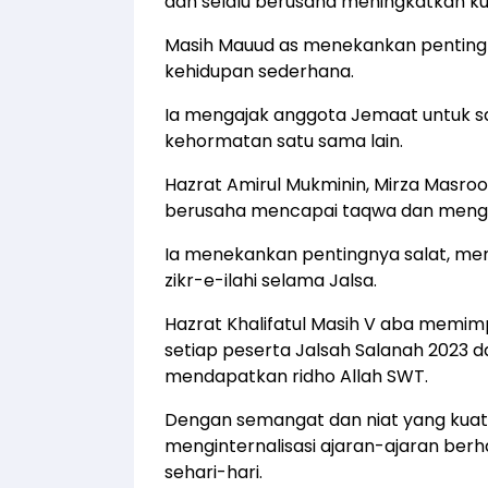
dan selalu berusaha meningkatkan ku
Masih Mauud as menekankan penting
kehidupan sederhana.
Ia mengajak anggota Jemaat untuk s
kehormatan satu sama lain.
Hazrat Amirul Mukminin, Mirza Masro
berusaha mencapai taqwa dan mengha
Ia menekankan pentingnya salat, m
zikr-e-ilahi selama Jalsa.
Hazrat Khalifatul Masih V aba memi
setiap peserta Jalsah Salanah 2023 d
mendapatkan ridho Allah SWT.
Dengan semangat dan niat yang kuat,
menginternalisasi ajaran-ajaran be
sehari-hari.