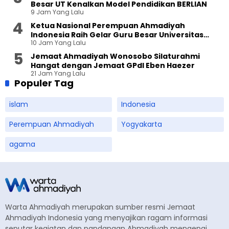
Besar UT Kenalkan Model Pendidikan BERLIAN
9 Jam Yang Lalu
Ketua Nasional Perempuan Ahmadiyah
Indonesia Raih Gelar Guru Besar Universitas
10 Jam Yang Lalu
Terbuka
Jemaat Ahmadiyah Wonosobo Silaturahmi
Hangat dengan Jemaat GPdI Eben Haezer
21 Jam Yang Lalu
Populer Tag
islam
Indonesia
Perempuan Ahmadiyah
Yogyakarta
agama
Warta Ahmadiyah merupakan sumber resmi Jemaat
Ahmadiyah Indonesia yang menyajikan ragam informasi
seputar kegiatan dan pandangan Ahmadiyah mengenai