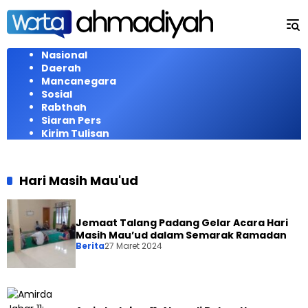
Langsung
ke
konten
Nasional
Daerah
Mancanegara
Sosial
Rabthah
Siaran Pers
Kirim Tulisan
Hari Masih Mau'ud
Jemaat Talang Padang Gelar Acara Hari
Masih Mau’ud dalam Semarak Ramadan
Berita
27 Maret 2024