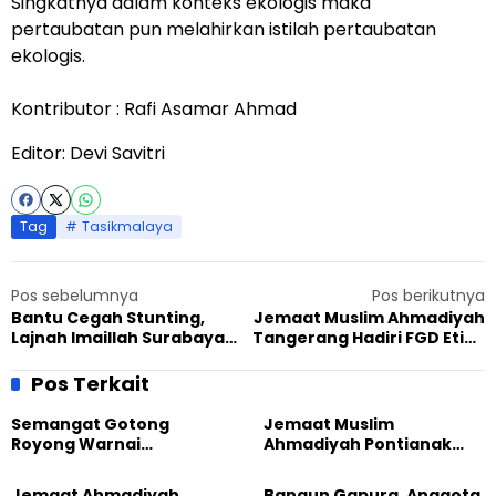
Singkatnya dalam konteks ekologis maka
pertaubatan pun melahirkan istilah pertaubatan
ekologis.
Kontributor : Rafi Asamar Ahmad
Editor: Devi Savitri
Tag
Tasikmalaya
Pos sebelumnya
Pos berikutnya
Bantu Cegah Stunting,
Jemaat Muslim Ahmadiyah
Lajnah Imaillah Surabaya
Tangerang Hadiri FGD Etika
Berbagi 50 Paket Susu Dan
Lingkungan dalam
Pizza Mini di Posyandu
Perspektif Islam dan
Pos Terkait
Melati
Buddha di STABN Sriwijaya
Semangat Gotong
Jemaat Muslim
Royong Warnai
Ahmadiyah Pontianak
Pembangunan Kembali
dan Gereja Katedral
Masjid di Jemaat
Perkuat Kolaborasi Sosial
Jemaat Ahmadiyah
Bangun Gapura, Anggota