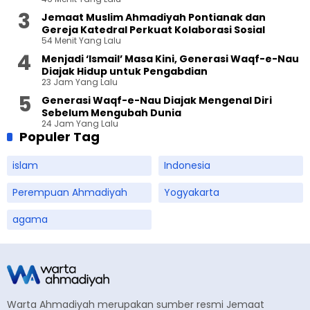
Ahmadiyah Sukapura
Jemaat Muslim Ahmadiyah Pontianak dan
Gereja Katedral Perkuat Kolaborasi Sosial
54 Menit Yang Lalu
Menjadi ‘Ismail’ Masa Kini, Generasi Waqf-e-Nau
Diajak Hidup untuk Pengabdian
23 Jam Yang Lalu
Generasi Waqf-e-Nau Diajak Mengenal Diri
Sebelum Mengubah Dunia
24 Jam Yang Lalu
Populer Tag
islam
Indonesia
Perempuan Ahmadiyah
Yogyakarta
agama
Warta Ahmadiyah merupakan sumber resmi Jemaat