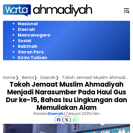
Langsung
ke
konten
Nasional
Daerah
Mancanegara
Sosial
Rabthah
Siaran Pers
Kirim Tulisan
Home
Berita
Daerah
Tokoh Jemaat Muslim Ahmadiyah Menjadi Narasumber Pada Haul Gus Dur ke-15, Bahas Isu Lingkungan dan Memuliakan Alam
Tokoh Jemaat Muslim Ahmadiyah
Menjadi Narasumber Pada Haul Gus
Dur ke-15, Bahas Isu Lingkungan dan
Memuliakan Alam
Redaksi
Daerah
2 Februari 2025
2 Min