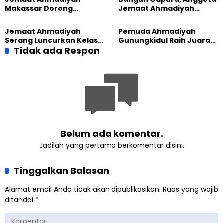
Ahmadiyah Sukapura
Makassar Dorong
Jemaat Ahmadiyah
Kesadaran Lingkungan
Madukara dan Warga
Lewat Edukasi Ekoteologi
Sambut HUT RI ke-81
Jemaat Ahmadiyah
Pemuda Ahmadiyah
Serang Luncurkan Kelas
Gunungkidul Raih Juara
Tatar, Fokus Cetak
Tidak ada Respon
Lomba Video Literasi 2026
Generasi Unggul
Belum ada komentar.
Jadilah yang pertama berkomentar disini.
Tinggalkan Balasan
Alamat email Anda tidak akan dipublikasikan.
Ruas yang wajib
ditandai
*