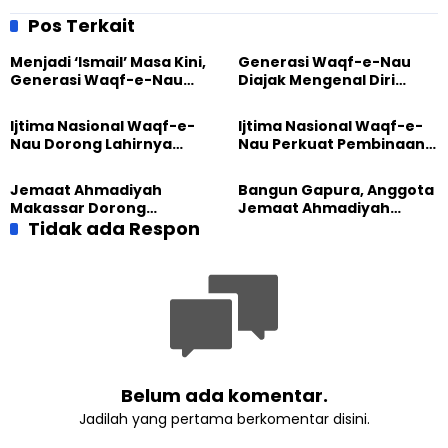
Mubaligh Ahmadiyah Papua
Luncurkan Stasiun Radio
Barat
Islam
Pos Terkait
Menjadi ‘Ismail’ Masa Kini,
Generasi Waqf-e-Nau
Generasi Waqf-e-Nau
Diajak Mengenal Diri
Diajak Hidup untuk
Sebelum Mengubah
Pengabdian
Dunia
Ijtima Nasional Waqf-e-
Ijtima Nasional Waqf-e-
Nau Dorong Lahirnya
Nau Perkuat Pembinaan
Generasi Pengkhidmat
Calon Pemimpin Jemaat
yang Militan
Masa Depan
Jemaat Ahmadiyah
Bangun Gapura, Anggota
Makassar Dorong
Jemaat Ahmadiyah
Kesadaran Lingkungan
Tidak ada Respon
Madukara dan Warga
Lewat Edukasi Ekoteologi
Sambut HUT RI ke-81
Belum ada komentar.
Jadilah yang pertama berkomentar disini.