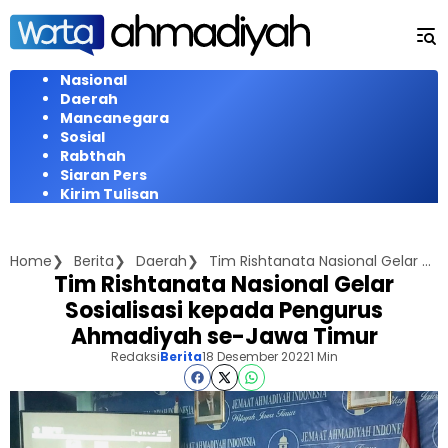
Langsung
ke
konten
Nasional
Daerah
Mancanegara
Sosial
Rabthah
Siaran Pers
Kirim Tulisan
Home
Berita
Daerah
Tim Rishtanata Nasional Gelar Sosialisasi kepada Pengurus Ahmadiyah se-Jawa Timur
Tim Rishtanata Nasional Gelar
Sosialisasi kepada Pengurus
Ahmadiyah se-Jawa Timur
Redaksi
Berita
18 Desember 2022
1 Min