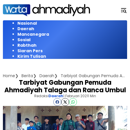
Langsung
ke
konten
Nasional
Daerah
Mancanegara
Sosial
Rabthah
Siaran Pers
Kirim Tulisan
Home
Berita
Daerah
Tarbiyat Gabungan Pemuda Ahmadiyah Talaga dan Ranca Umbul
Tarbiyat Gabungan Pemuda
Ahmadiyah Talaga dan Ranca Umbul
Redaksi
Daerah
1 Februari 2021
1 Min