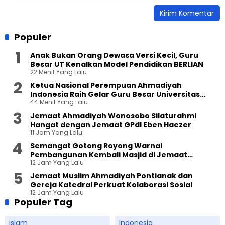
Populer
Anak Bukan Orang Dewasa Versi Kecil, Guru
Besar UT Kenalkan Model Pendidikan BERLIAN
22 Menit Yang Lalu
Ketua Nasional Perempuan Ahmadiyah
Indonesia Raih Gelar Guru Besar Universitas
44 Menit Yang Lalu
Terbuka
Jemaat Ahmadiyah Wonosobo Silaturahmi
Hangat dengan Jemaat GPdI Eben Haezer
11 Jam Yang Lalu
Semangat Gotong Royong Warnai
Pembangunan Kembali Masjid di Jemaat
12 Jam Yang Lalu
Ahmadiyah Sukapura
Jemaat Muslim Ahmadiyah Pontianak dan
Gereja Katedral Perkuat Kolaborasi Sosial
12 Jam Yang Lalu
Populer Tag
islam
Indonesia