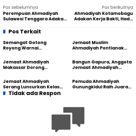
Pos sebelumnya
Pos berikutnya
Perempuan Ahmadiyah
Ahmadiyah Kotamobagu
Sulawesi Tenggara Adakan
Adakan Kerja Bakti, Hadir
Pelatihan Pembuatan VCO
Lurah hingga Tokoh
di Baubau
Masyarakat
Pos Terkait
Semangat Gotong
Jemaat Muslim
Royong Warnai
Ahmadiyah Pontianak
Pembangunan Kembali
dan Gereja Katedral
Masjid di Jemaat
Perkuat Kolaborasi Sosial
Jemaat Ahmadiyah
Bangun Gapura, Anggota
Ahmadiyah Sukapura
Makassar Dorong
Jemaat Ahmadiyah
Kesadaran Lingkungan
Madukara dan Warga
Lewat Edukasi Ekoteologi
Sambut HUT RI ke-81
Jemaat Ahmadiyah
Pemuda Ahmadiyah
Serang Luncurkan Kelas
Gunungkidul Raih Juara
Tatar, Fokus Cetak
Tidak ada Respon
Lomba Video Literasi 2026
Generasi Unggul