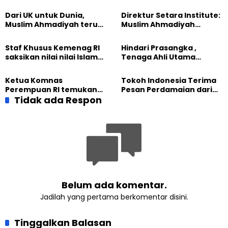
KETUA PESANTREN DARUL
INAYAH
Dari UK untuk Dunia,
Direktur Setara Institute:
Muslim Ahmadiyah terus
Muslim Ahmadiyah
perkuat Persaudaraan
membangun Perdamaian
Kemanusiaan Global
Dunia dari “Infrastruktur
Staf Khusus Kemenag RI
Hindari Prasangka ,
Kemanusiaan”
saksikan nilai nilai Islam
Tenaga Ahli Utama
dalam Jalsah Salanah
Kantor Staf Presiden cek
Internasional Muslim
fakta langsung
Ketua Komnas
Tokoh Indonesia Terima
Ahmadiyah UK 2026
kehidupan Muslim
Perempuan RI temukan
Pesan Perdamaian dari
Ahmadiyah di Inggris
optimisme
Tidak ada Respon
Khalifah Muslim
Pemberdayaan
Ahmadiyah
Perempuan dari Sebuah
Pertemuan Umat Islam di
Inggris
Belum ada komentar.
Jadilah yang pertama berkomentar disini.
Tinggalkan Balasan