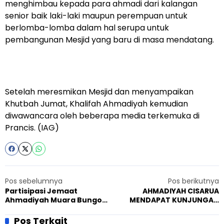
menghimbau kepada para ahmadi dari kalangan
senior baik laki-laki maupun perempuan untuk
berlomba-lomba dalam hal serupa untuk
pembangunan Mesjid yang baru di masa mendatang.
Setelah meresmikan Mesjid dan menyampaikan
Khutbah Jumat, Khalifah Ahmadiyah kemudian
diwawancara oleh beberapa media terkemuka di
Prancis. (IAG)
Pos sebelumnya
Pos berikutnya
Partisipasi Jemaat
AHMADIYAH CISARUA
Ahmadiyah Muara Bungo
MENDAPAT KUNJUNGAN
Dalam Kegiatan Tabligh
DARI KETUA AKTIVIS
Akbar
LINGKUNGAN HIDUP DAN
Pos Terkait