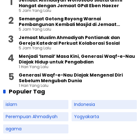
Hangat dengan Jemaat GPdI Eben Haezer
5 Jam Yang Lalu
Semangat Gotong Royong Warnai
Pembangunan Kembali Masjid di Jemaat
5 Jam Yang Lalu
Ahmadiyah Sukapura
Jemaat Muslim Ahmadiyah Pontianak dan
Gereja Katedral Perkuat Kolaborasi Sosial
5 Jam Yang Lalu
Menjadi ‘Ismail’ Masa Kini, Generasi Waqf-e-Nau
Diajak Hidup untuk Pengabdian
1 Hari Yang Lalu
Generasi Waqf-e-Nau Diajak Mengenal Diri
Sebelum Mengubah Dunia
1 Hari Yang Lalu
Populer Tag
islam
Indonesia
Perempuan Ahmadiyah
Yogyakarta
agama