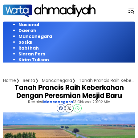
Langsung
ke
konten
Nasional
Daerah
Mancanegara
Sosial
Rabthah
Siaran Pers
Kirim Tulisan
Home
Berita
Mancanegara
Tanah Prancis Raih Keberkahan Dengan Peresmian Mesjid Baru
Tanah Prancis Raih Keberkahan
Dengan Peresmian Mesjid Baru
Redaksi
Mancanegara
13 Oktober 2019
2 Min