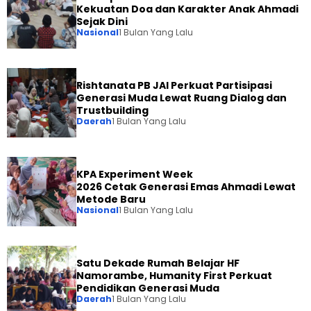
Kekuatan Doa dan Karakter Anak Ahmadi
Sejak Dini
Nasional
1 Bulan Yang Lalu
Rishtanata PB JAI Perkuat Partisipasi
Generasi Muda Lewat Ruang Dialog dan
Trustbuilding
Daerah
1 Bulan Yang Lalu
KPA Experiment Week
2026 Cetak Generasi Emas Ahmadi Lewat
Metode Baru
Nasional
1 Bulan Yang Lalu
Satu Dekade Rumah Belajar HF
Namorambe, Humanity First Perkuat
Pendidikan Generasi Muda
Daerah
1 Bulan Yang Lalu