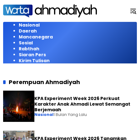
Langsung
ke
konten
Nasional
Daerah
Mancanegara
Sosial
Rabthah
Siaran Pers
Kirim Tulisan
Perempuan Ahmadiyah
KPA Experiment Week 2026 Perkuat
Karakter Anak Ahmadi Lewat Semangat
Berjemaah
Nasional
1 Bulan Yang Lalu
KPA Experiment Week 2026 Tanamkan