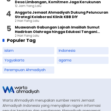
Desa Limbangan, Komitmen Jaga Kerukunan
12 Jam Yang Lalu
Anggota Jemaat Ahmadiyah Dukung Peluncuran
Strategi Kolaborasi Klinik KBB DIY
2 Hari Yang Lalu
Muawanah Gabungan Lajnah Imaillah Sumut
Hadirkan Olahraga hingga Edukasi Tangani
2 Hari Yang Lalu
Sampah
Populer Tag
islam
Indonesia
Yogyakarta
agama
Perempuan Ahmadiyah
Warta Ahmadiyah merupakan sumber resmi Jemaat
Ahmadiyah Indonesia yang menyajikan ragam informasi
seputar kegiatan dan pandangan Ahmadiyah mengenai