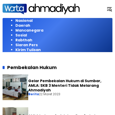
Langsung
ke
konten
Nasional
Daerah
Mancanegara
Sosial
Rabthah
Siaran Pers
Kirim Tulisan
Pembekalan Hukum
Gelar Pembekalan Hukum di Sumbar,
AMLA: SKB 3 Menteri Tidak Melarang
Ahmadiyah
Berita
22 Maret 2023