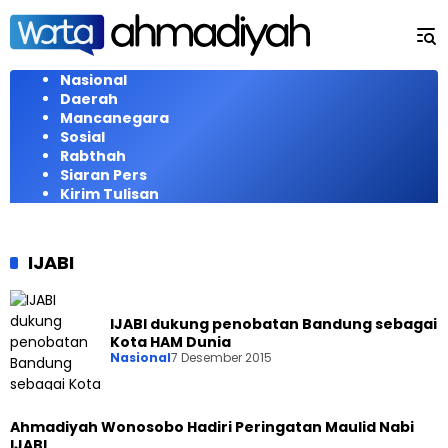
Langsung
ke
konten
Nasional
Daerah
Mancanegara
Sosial
Rabthah
Siaran Pers
Kirim Tulisan
IJABI
IJABI dukung penobatan Bandung sebagai
Kota HAM Dunia
Nasional
7 Desember 2015
Ahmadiyah Wonosobo Hadiri Peringatan Maulid Nabi
IJABI