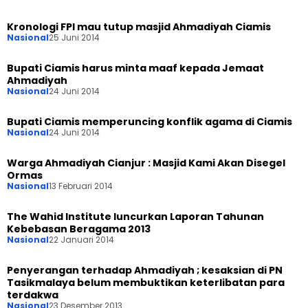
Kronologi FPI mau tutup masjid Ahmadiyah Ciamis
Nasional
25 Juni 2014
Bupati Ciamis harus minta maaf kepada Jemaat
Ahmadiyah
Nasional
24 Juni 2014
Bupati Ciamis memperuncing konflik agama di Ciamis
Nasional
24 Juni 2014
Warga Ahmadiyah Cianjur : Masjid Kami Akan Disegel
Ormas
Nasional
13 Februari 2014
The Wahid Institute luncurkan Laporan Tahunan
Kebebasan Beragama 2013
Nasional
22 Januari 2014
Penyerangan terhadap Ahmadiyah ; kesaksian di PN
Tasikmalaya belum membuktikan keterlibatan para
terdakwa
Nasional
23 Desember 2013