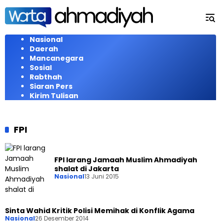
Langsung
ke
konten
Nasional
Daerah
Mancanegara
Sosial
Rabthah
Siaran Pers
Kirim Tulisan
FPI
FPI larang Jamaah Muslim Ahmadiyah
shalat di Jakarta
Nasional
13 Juni 2015
Sinta Wahid Kritik Polisi Memihak di Konflik Agama
Nasional
26 Desember 2014