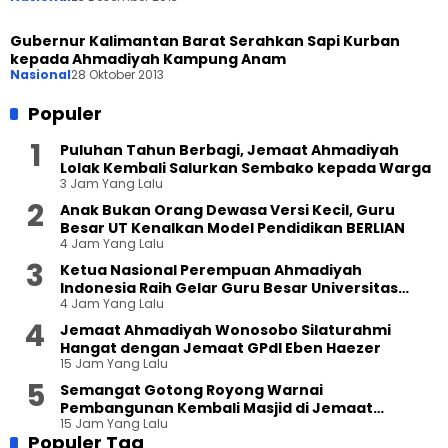
Gubernur Kalimantan Barat Serahkan Sapi Kurban
kepada Ahmadiyah Kampung Anam
Nasional
28 Oktober 2013
Populer
Puluhan Tahun Berbagi, Jemaat Ahmadiyah
Lolak Kembali Salurkan Sembako kepada Warga
3 Jam Yang Lalu
Anak Bukan Orang Dewasa Versi Kecil, Guru
Besar UT Kenalkan Model Pendidikan BERLIAN
4 Jam Yang Lalu
Ketua Nasional Perempuan Ahmadiyah
Indonesia Raih Gelar Guru Besar Universitas
4 Jam Yang Lalu
Terbuka
Jemaat Ahmadiyah Wonosobo Silaturahmi
Hangat dengan Jemaat GPdI Eben Haezer
15 Jam Yang Lalu
Semangat Gotong Royong Warnai
Pembangunan Kembali Masjid di Jemaat
15 Jam Yang Lalu
Ahmadiyah Sukapura
Populer Tag