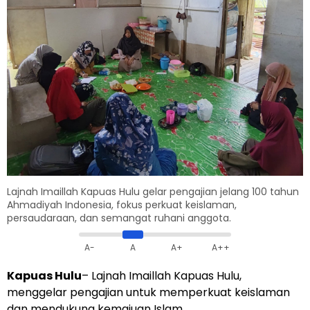
Lajnah Imaillah Kapuas Hulu gelar pengajian jelang 100 tahun
Ahmadiyah Indonesia, fokus perkuat keislaman,
persaudaraan, dan semangat ruhani anggota.
A-
A
A+
A++
Kapuas Hulu
– Lajnah Imaillah Kapuas Hulu,
menggelar pengajian untuk memperkuat keislaman
dan mendukung kemajuan Islam.