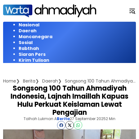
Langsung
ke
konten
Nasional
Daerah
Mancanegara
Sosial
Rabthah
Siaran Pers
Kirim Tulisan
Home
Berita
Daerah
Songsong 100 Tahun Ahmadiyah Indonesia, Lajnah Imaillah Kapuas Hulu Perkuat Keislaman Lewat Pengajian
Songsong 100 Tahun Ahmadiyah
Indonesia, Lajnah Imaillah Kapuas
Hulu Perkuat Keislaman Lewat
Pengajian
Talhah Lukman A
Berita
27 September 2025
2 Min