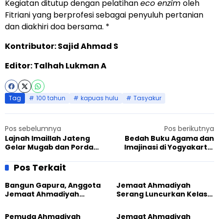
Kegiatan ditutup dengan pelatihan
eco enzim
oleh
Fitriani yang berprofesi sebagai penyuluh pertanian
dan diakhiri doa bersama. *
Kontributor: Sajid Ahmad S
Editor: Talhah Lukman A
Tag
100 tahun
kapuas hulu
Tasyakur
Pos sebelumnya
Pos berikutnya
Lajnah Imaillah Jateng
Bedah Buku Agama dan
Gelar Mugab dan Porda
Imajinasi di Yogyakarta,
Penuh Keceriaan
Peran Ahmadiyah hingga
Dialog antar Agama
Pos Terkait
Bangun Gapura, Anggota
Jemaat Ahmadiyah
Jemaat Ahmadiyah
Serang Luncurkan Kelas
Madukara dan Warga
Tatar, Fokus Cetak
Sambut HUT RI ke-81
Generasi Unggul
Pemuda Ahmadiyah
Jemaat Ahmadiyah