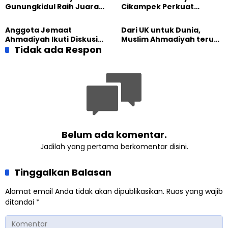
Gunungkidul Raih Juara
Cikampek Perkuat
Lomba Video Literasi 2026
Komitmen Bangun Masjid
Lewat Pengajian
Anggota Jemaat
Dari UK untuk Dunia,
Gabungan
Ahmadiyah Ikuti Diskusi
Muslim Ahmadiyah terus
Pluralisme di Yogyakarta
Tidak ada Respon
perkuat Persaudaraan
Kemanusiaan Global
Belum ada komentar.
Jadilah yang pertama berkomentar disini.
Tinggalkan Balasan
Alamat email Anda tidak akan dipublikasikan.
Ruas yang wajib
ditandai
*