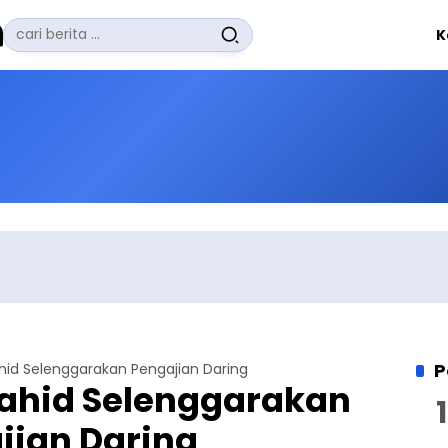
Pencarian
K
untuk:
#
Zuhairi Misrawi
#
Zoom
#
Zero Waste
#
Zaki Firdaus
#
Zafrullah Ahmad Pontoh
No Recent Searches Yet.
P
hid Selenggarakan Pengajian Daring
ahid Selenggarakan
jian Daring