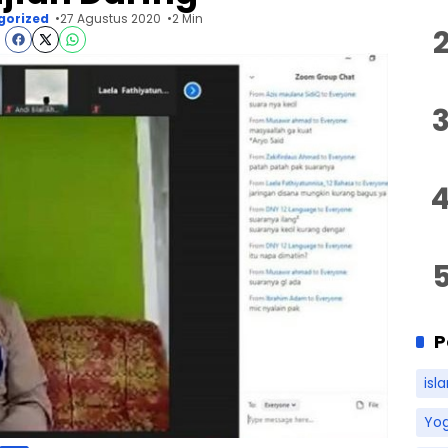
gorized
27 Agustus 2020
2 Min
P
isl
Yo