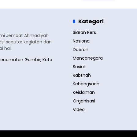
Kategori
Siaran Pers
smi Jemaat Ahmadiyah
Nasional
si seputar kegiatan dan
 hal.
Daerah
Mancanegara
a, Kecamatan Gambir, Kota
Sosial
Rabthah
Kebangsaan
Keislaman
Organisasi
Video