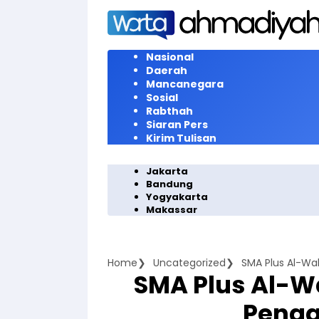
Langsung
ke
konten
Nasional
Daerah
Mancanegara
Sosial
Rabthah
Siaran Pers
Kirim Tulisan
Jakarta
Bandung
Yogyakarta
Makassar
Home
Uncategorized
SMA Plus Al-Wa
SMA Plus Al-W
Penga