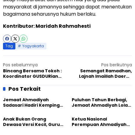
masyarakat di jamannya sehingga dapat menentukan
bagaimana seharusnya hukum berlaku.
Kontributor: Maridah Rahmahesti
Tag
Yogyakarta
Pos sebelumnya
Pos berikutnya
Bincang Bersama Tokoh :
Semangat Ramadhan,
Koordinator GUSDURian
Lajnah Imaillah Daerah
Sulawesi, Maluku, Papua
Istimewa Yogyakarta Gelar
(Sulampapua)
Bakti Sosial
Pos Terkait
Jemaat Ahmadiyah
Puluhan Tahun Berbagi,
Sadasari Hadiri Kemping
Jemaat Ahmadiyah Lolak
Pemuda Lintas Agama di
Kembali Salurkan
Majalengka
Sembako kepada Warga
Anak Bukan Orang
Ketua Nasional
Dewasa Versi Kecil, Guru
Perempuan Ahmadiyah
Besar UT Kenalkan Model
Indonesia Raih Gelar Guru