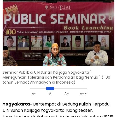
Seminar Publik di UIN Sunan Kalijaga Yogyakarta "
Meneguhkan Toleransi dan Perdamaian bagi Semua " ( 100
tahun Jemaat Ahmadiyah di Indonesia)
A-
A
A+
A++
Yogyakarta-
Bertempat di Gedung Kuliah Terpadu
UIN Sunan Kalijaga Yogyakarta ruang teater,
terselenggara kolaborasi bernuansa apik antara ISAIS