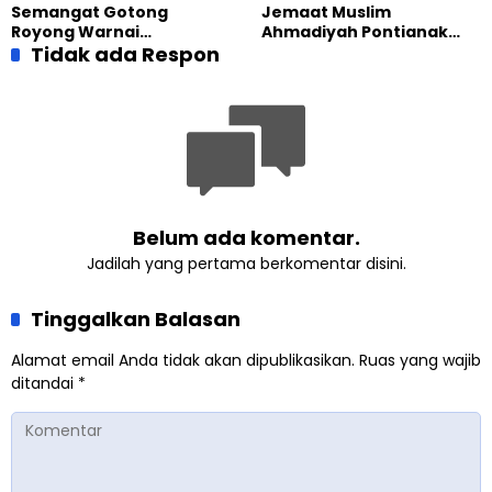
Pendidikan BERLIAN
Besar Universitas
Semangat Gotong
Jemaat Muslim
Terbuka
Royong Warnai
Ahmadiyah Pontianak
Pembangunan Kembali
Tidak ada Respon
dan Gereja Katedral
Masjid di Jemaat
Perkuat Kolaborasi Sosial
Ahmadiyah Sukapura
Belum ada komentar.
Jadilah yang pertama berkomentar disini.
Tinggalkan Balasan
Alamat email Anda tidak akan dipublikasikan.
Ruas yang wajib
ditandai
*