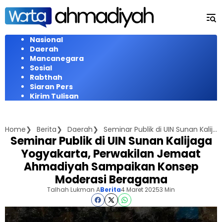
Langsung
ke
konten
Nasional
Daerah
Mancanegara
Sosial
Rabthah
Siaran Pers
Kirim Tulisan
Home
Berita
Daerah
Seminar Publik di UIN Sunan Kalijaga Yogyakarta, Perwakilan Jemaat Ahmadiyah Sampaikan Konsep Moderasi Beragama
Seminar Publik di UIN Sunan Kalijaga
Yogyakarta, Perwakilan Jemaat
Ahmadiyah Sampaikan Konsep
Moderasi Beragama
Talhah Lukman A
Berita
4 Maret 2025
3 Min