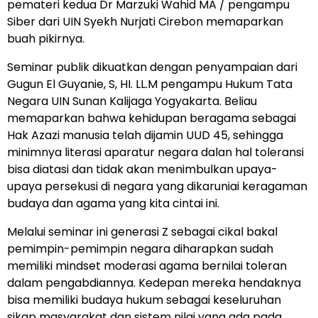
pemateri kedua Dr Marzuki Wahid MA / pengampu
Siber dari UIN Syekh Nurjati Cirebon memaparkan
buah pikirnya.
Seminar publik dikuatkan dengan penyampaian dari
Gugun El Guyanie, S, HI. LL.M pengampu Hukum Tata
Negara UIN Sunan Kalijaga Yogyakarta. Beliau
memaparkan bahwa kehidupan beragama sebagai
Hak Azazi manusia telah dijamin UUD 45, sehingga
minimnya literasi aparatur negara dalan hal toleransi
bisa diatasi dan tidak akan menimbulkan upaya-
upaya persekusi di negara yang dikaruniai keragaman
budaya dan agama yang kita cintai ini.
Melalui seminar ini generasi Z sebagai cikal bakal
pemimpin-pemimpin negara diharapkan sudah
memiliki mindset moderasi agama bernilai toleran
dalam pengabdiannya. Kedepan mereka hendaknya
bisa memiliki budaya hukum sebagai keseluruhan
sikap masyarakat dan sistem nilai yang ada pada