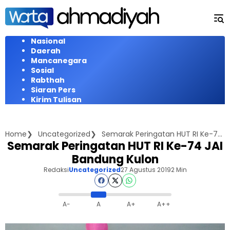
Langsung
ke
konten
Nasional
Daerah
Mancanegara
Sosial
Rabthah
Siaran Pers
Kirim Tulisan
Home
Uncategorized
Semarak Peringatan HUT RI Ke-74 JAI Bandung Kulon
Semarak Peringatan HUT RI Ke-74 JAI
Bandung Kulon
Redaksi
Uncategorized
27 Agustus 2019
2 Min
A-
A
A+
A++