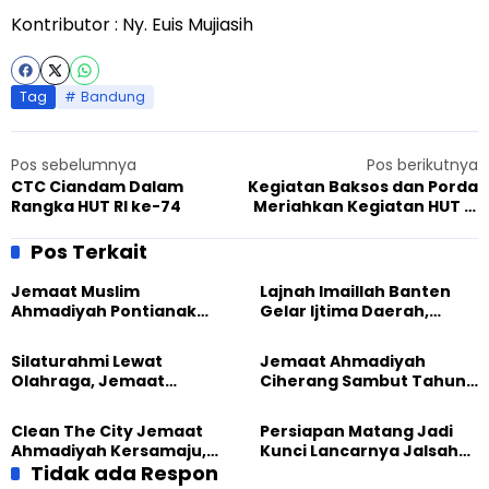
Kontributor : Ny. Euis Mujiasih
Tag
Bandung
Pos sebelumnya
Pos berikutnya
CTC Ciandam Dalam
Kegiatan Baksos dan Porda
Rangka HUT RI ke-74
Meriahkan Kegiatan HUT RI
Daerah Jabar 03
Pos Terkait
Jemaat Muslim
Lajnah Imaillah Banten
Ahmadiyah Pontianak
Gelar Ijtima Daerah,
dan Gereja Katedral
Wujudkan Generasi yang
Perkuat Kolaborasi Sosial
Tangguh
Silaturahmi Lewat
Jemaat Ahmadiyah
Olahraga, Jemaat
Ciherang Sambut Tahun
Ahmadiyah Makassar
2026 dengan Ibadah dan
Meriahkan Event Lari
Aksi Kebersihan
Clean The City Jemaat
Persiapan Matang Jadi
Ahmadiyah Kersamaju,
Kunci Lancarnya Jalsah
Aksi Positif Bagi
Tidak ada Respon
Salanah 2025 di Bandung