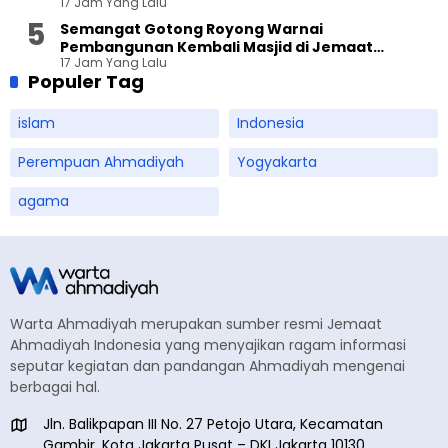
17 Jam Yang Lalu
Semangat Gotong Royong Warnai
Pembangunan Kembali Masjid di Jemaat
17 Jam Yang Lalu
Ahmadiyah Sukapura
Populer Tag
islam
Indonesia
Perempuan Ahmadiyah
Yogyakarta
agama
Warta Ahmadiyah merupakan sumber resmi Jemaat
Ahmadiyah Indonesia yang menyajikan ragam informasi
seputar kegiatan dan pandangan Ahmadiyah mengenai
berbagai hal.
Jln. Balikpapan III No. 27 Petojo Utara, Kecamatan
Gambir, Kota Jakarta Pusat – DKI Jakarta 10130