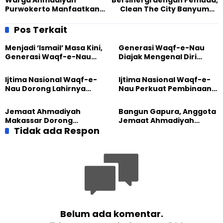
Warga Ahmadiyah
Bersinergi dengan Pemuda,
Purwokerto Manfaatkan
Clean The City Banyumas
Car Free Day untuk
Raya Singkirkan Puntung
Pameran Buku dan Al-
Rokok di Alun-Alun
Pos Terkait
Quran
Purbalingga
Menjadi ‘Ismail’ Masa Kini,
Generasi Waqf-e-Nau
Generasi Waqf-e-Nau
Diajak Mengenal Diri
Diajak Hidup untuk
Sebelum Mengubah
Pengabdian
Dunia
Ijtima Nasional Waqf-e-
Ijtima Nasional Waqf-e-
Nau Dorong Lahirnya
Nau Perkuat Pembinaan
Generasi Pengkhidmat
Calon Pemimpin Jemaat
yang Militan
Masa Depan
Jemaat Ahmadiyah
Bangun Gapura, Anggota
Makassar Dorong
Jemaat Ahmadiyah
Kesadaran Lingkungan
Tidak ada Respon
Madukara dan Warga
Lewat Edukasi Ekoteologi
Sambut HUT RI ke-81
Belum ada komentar.