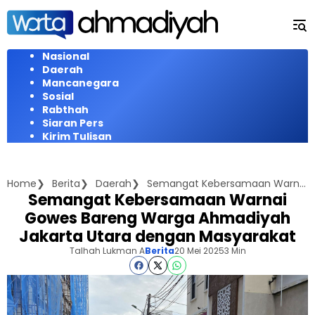
Langsung
ke
konten
Nasional
Daerah
Mancanegara
Sosial
Rabthah
Siaran Pers
Kirim Tulisan
Home
Berita
Daerah
Semangat Kebersamaan Warnai Gowes Bareng Warga Ahmadiyah Jakarta Utara dengan Masyarakat
Semangat Kebersamaan Warnai
Gowes Bareng Warga Ahmadiyah
Jakarta Utara dengan Masyarakat
Talhah Lukman A
Berita
20 Mei 2025
3 Min