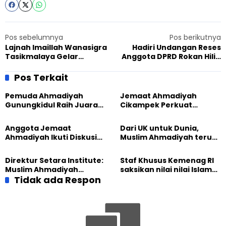
Pos sebelumnya
Pos berikutnya
Lajnah Imaillah Wanasigra
Hadiri Undangan Reses
Tasikmalaya Gelar
Anggota DPRD Rokan Hilir,
Pelatihan Pengurusan
JAI Tanjung Medan
Jenazah di Akhir Pekan
Perkenalkan Program
Pos Terkait
Rabtah Unggulan
Pemuda Ahmadiyah
Jemaat Ahmadiyah
Gunungkidul Raih Juara
Cikampek Perkuat
Lomba Video Literasi 2026
Komitmen Bangun Masjid
Lewat Pengajian
Anggota Jemaat
Dari UK untuk Dunia,
Gabungan
Ahmadiyah Ikuti Diskusi
Muslim Ahmadiyah terus
Pluralisme di Yogyakarta
perkuat Persaudaraan
Kemanusiaan Global
Direktur Setara Institute:
Staf Khusus Kemenag RI
Muslim Ahmadiyah
saksikan nilai nilai Islam
membangun Perdamaian
Tidak ada Respon
dalam Jalsah Salanah
Dunia dari “Infrastruktur
Internasional Muslim
Kemanusiaan”
Ahmadiyah UK 2026