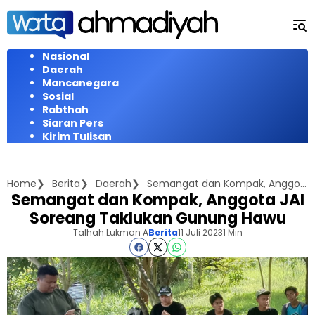
Langsung
ke
konten
Nasional
Daerah
Mancanegara
Sosial
Rabthah
Siaran Pers
Kirim Tulisan
Home
Berita
Daerah
Semangat dan Kompak, Anggota JAI Soreang Taklukan Gunung Hawu
Semangat dan Kompak, Anggota JAI
Soreang Taklukan Gunung Hawu
Talhah Lukman A
Berita
11 Juli 2023
1 Min