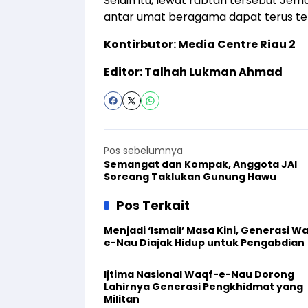
Selain itu, lewat rabtah tersebut J
antar umat beragama dapat terus terj
Kontirbutor: Media Centre Riau 2
Editor: Talhah Lukman Ahmad
Pos sebelumnya
Semangat dan Kompak, Anggota JAI
Soreang Taklukan Gunung Hawu
Pos Terkait
Menjadi ‘Ismail’ Masa Kini, Generasi W
e-Nau Diajak Hidup untuk Pengabdian
Ijtima Nasional Waqf-e-Nau Dorong
Lahirnya Generasi Pengkhidmat yang
Militan