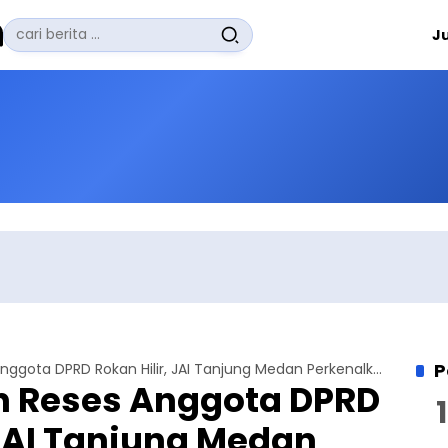
Pencarian
J
untuk:
#
Zuhairi Misrawi
#
Zoom
#
Zero Waste
#
Zaki Firdaus
#
Zafrullah Ahmad Pontoh
No Recent Searches Yet.
P
Hadiri Undangan Reses Anggota DPRD Rokan Hilir, JAI Tanjung Medan Perkenalkan Program Rabtah Unggulan
n Reses Anggota DPRD
 JAI Tanjung Medan