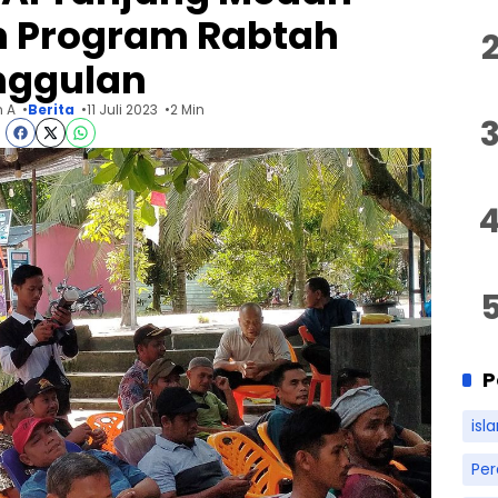
n Program Rabtah
nggulan
 A
Berita
11 Juli 2023
2 Min
P
isl
Pe