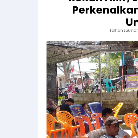
Perkenalka
U
Talhah Lukman