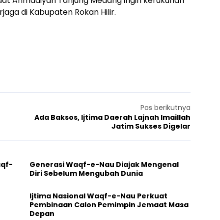
emaat Ahmadiyah Tanjung Medang ingin kerukunan
aga di Kabupaten Rokan Hilir.
Pos berikutnya
Ada Baksos, Ijtima Daerah Lajnah Imaillah
Jatim Sukses Digelar
aqf-
Generasi Waqf-e-Nau Diajak Mengenal
Diri Sebelum Mengubah Dunia
Ijtima Nasional Waqf-e-Nau Perkuat
Pembinaan Calon Pemimpin Jemaat Masa
Depan