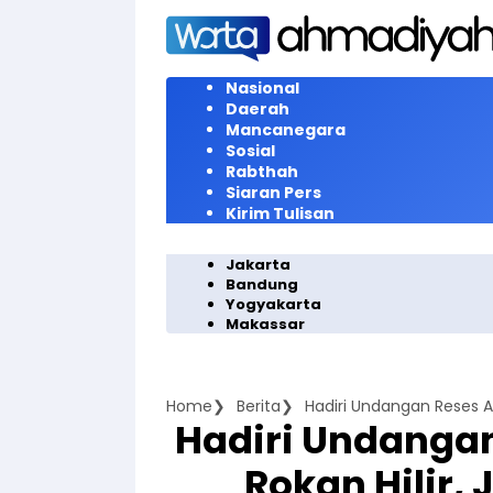
Langsung
ke
konten
Nasional
Daerah
Mancanegara
Sosial
Rabthah
Siaran Pers
Kirim Tulisan
Jakarta
Bandung
Yogyakarta
Makassar
Home
Berita
Hadiri Undanga
Rokan Hilir,