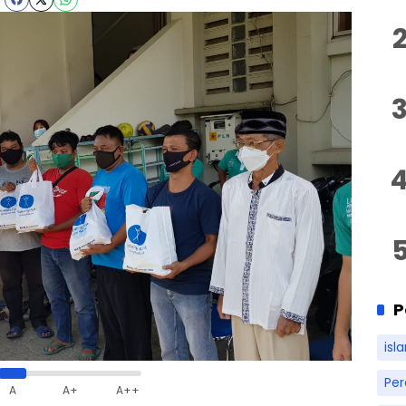
P
isl
Pe
A
A+
A++