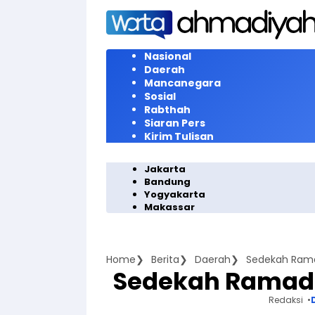
Langsung
ke
konten
Nasional
Daerah
Mancanegara
Sosial
Rabthah
Siaran Pers
Kirim Tulisan
Jakarta
Bandung
Yogyakarta
Makassar
Home
Berita
Daerah
Sedekah Ram
Sedekah Ramad
Redaksi