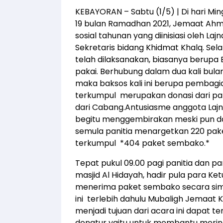
KEBAYORAN – Sabtu (1/5) | Di hari Mi
19 bulan Ramadhan 2021, Jemaat Ah
sosial tahunan yang diinisiasi oleh La
Sekretaris bidang Khidmat Khalq. Selam
telah dilaksanakan, biasanya berupa
pakai. Berhubung dalam dua kali bul
maka baksos kali ini berupa pembag
terkumpul merupakan donasi dari pa
dari Cabang.Antusiasme anggota Lajn
begitu menggembirakan meski pun dal
semula panitia menargetkan 220 pak
terkumpul *404 paket sembako.*
Tepat pukul 09.00 pagi panitia dan 
masjid Al Hidayah, hadir pula para Ke
menerima paket sembako secara sim
ini terlebih dahulu Mubaligh Jemaa
menjadi tujuan dari acara ini dapat
donatur yaitu untuk membantu mering