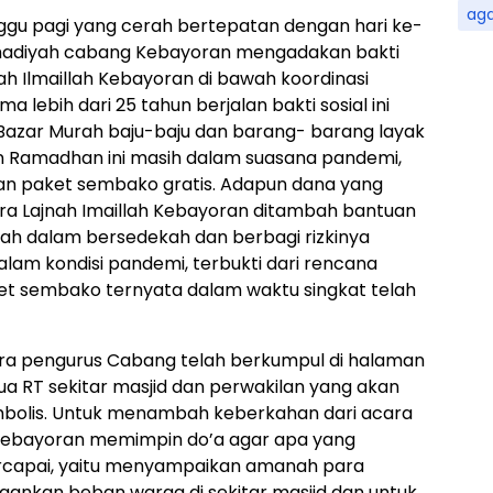
ag
nggu pagi yang cerah bertepatan dengan hari ke-
madiyah cabang Kebayoran mengadakan bakti
jnah Ilmaillah Kebayoran di bawah koordinasi
a lebih dari 25 tahun berjalan bakti sosial ini
 Bazar Murah baju-baju dan barang- barang layak
an Ramadhan ini masih dalam suasana pandemi,
ian paket sembako gratis. Adapun dana yang
ra Lajnah Imaillah Kebayoran ditambah bantuan
ah dalam bersedekah dan berbagi rizkinya
am kondisi pandemi, terbukti dari rencana
et sembako ternyata dalam waktu singkat telah
para pengurus Cabang telah berkumpul di halaman
tua RT sekitar masjid dan perwakilan yang akan
bolis. Untuk menambah keberkahan dari acara
t Kebayoran memimpin do’a agar apa yang
 tercapai, yaitu menyampaikan amanah para
ankan beban warga di sekitar masjid dan untuk