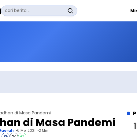
Pencarian
Mi
untuk:
#
Zuhairi Misrawi
#
Zoom
#
Zero Waste
#
Zaki Firdaus
#
Zafrullah Ahmad Pontoh
No Recent Searches Yet.
P
adhan di Masa Pandemi
han di Masa Pandemi
Daerah
6 Mei 2021
2 Min