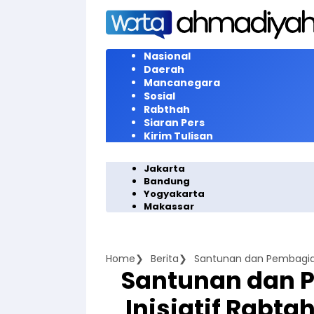
Langsung
ke
konten
Nasional
Daerah
Mancanegara
Sosial
Rabthah
Siaran Pers
Kirim Tulisan
Jakarta
Bandung
Yogyakarta
Makassar
Home
Berita
Santunan dan 
Inisiatif Rabt