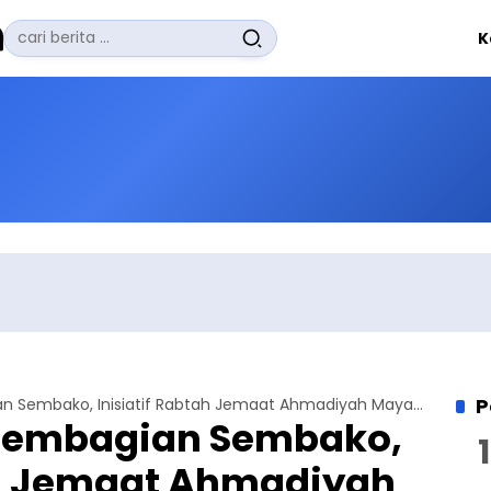
Pencarian
K
untuk:
#
Zuhairi Misrawi
#
Zoom
#
Zero Waste
#
Zaki Firdaus
#
Zafrullah Ahmad Pontoh
No Recent Searches Yet.
P
Santunan dan Pembagian Sembako, Inisiatif Rabtah Jemaat Ahmadiyah Mayang Cinde
Pembagian Sembako,
ah Jemaat Ahmadiyah