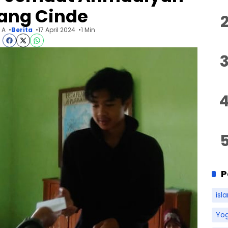
ang Cinde
 A
Berita
17 April 2024
1 Min
P
isl
Yo