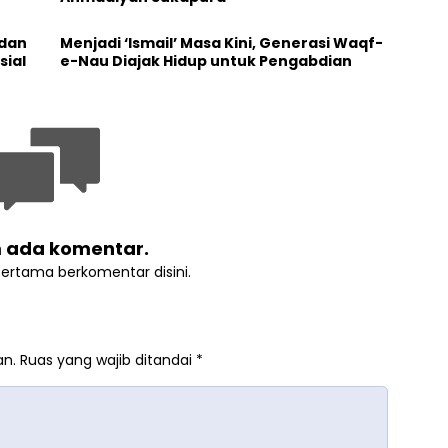
 dan
Menjadi ‘Ismail’ Masa Kini, Generasi Waqf-
sial
e-Nau Diajak Hidup untuk Pengabdian
 ada komentar.
pertama berkomentar disini.
an.
Ruas yang wajib ditandai
*