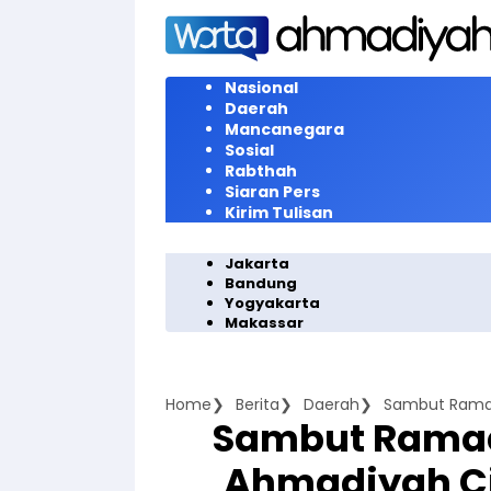
Langsung
ke
konten
Nasional
Daerah
Mancanegara
Sosial
Rabthah
Siaran Pers
Kirim Tulisan
Jakarta
Bandung
Yogyakarta
Makassar
Home
Berita
Daerah
Sambut Ramad
Ahmadiyah C