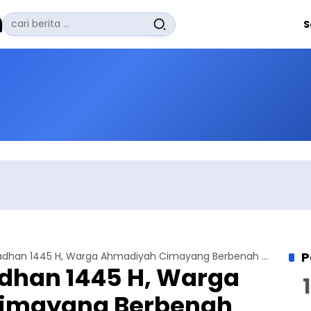
Pencarian
S
untuk:
#
Zuhairi Misrawi
#
Zoom
#
Zero Waste
#
Zaki Firdaus
#
Zafrullah Ahmad Pontoh
No Recent Searches Yet.
P
Sambut Ramadhan 1445 H, Warga Ahmadiyah Cimayang Berbenah Masjid
han 1445 H, Warga
imayang Berbenah