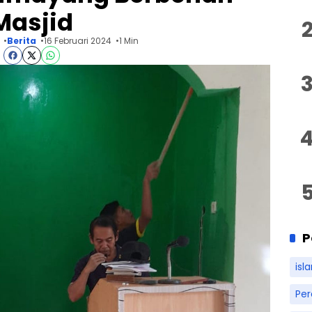
Masjid
Berita
16 Februari 2024
1 Min
P
isl
Pe