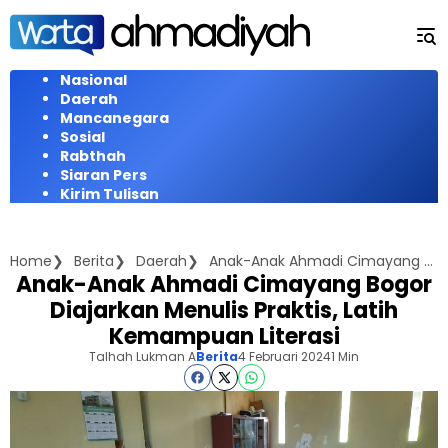
Langsung
ke
konten
Nasional
Daerah
Mancanegara
Sosial
Rabthah
Siaran Pers
Kirim Tulisan
Home
Berita
Daerah
Anak-Anak Ahmadi Cimayang Bogor Diajarkan Menulis Praktis, Latih Kemampuan Literasi
Anak-Anak Ahmadi Cimayang Bogor
Diajarkan Menulis Praktis, Latih
Kemampuan Literasi
Talhah Lukman A
Berita
4 Februari 2024
1 Min