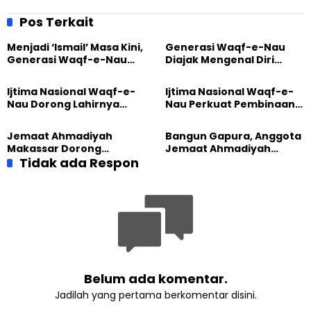
Ahmadiyah Pimpin Doa
Berbagi Makanan di
Kampung Kramat
Pos Terkait
Menjadi ‘Ismail’ Masa Kini,
Generasi Waqf-e-Nau
Generasi Waqf-e-Nau
Diajak Mengenal Diri
Diajak Hidup untuk
Sebelum Mengubah
Pengabdian
Dunia
Ijtima Nasional Waqf-e-
Ijtima Nasional Waqf-e-
Nau Dorong Lahirnya
Nau Perkuat Pembinaan
Generasi Pengkhidmat
Calon Pemimpin Jemaat
yang Militan
Masa Depan
Jemaat Ahmadiyah
Bangun Gapura, Anggota
Makassar Dorong
Jemaat Ahmadiyah
Kesadaran Lingkungan
Tidak ada Respon
Madukara dan Warga
Lewat Edukasi Ekoteologi
Sambut HUT RI ke-81
Belum ada komentar.
Jadilah yang pertama berkomentar disini.