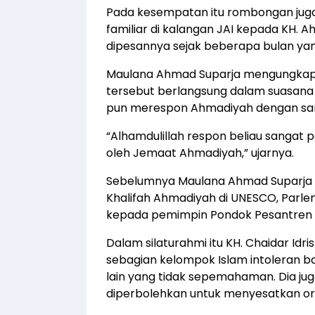
Pada kesempatan itu rombongan jug
familiar di kalangan JAI kepada KH. A
dipesannya sejak beberapa bulan yang
Maulana Ahmad Suparja mengungkapk
tersebut berlangsung dalam suasana s
pun merespon Ahmadiyah dengan san
“Alhamdulillah respon beliau sangat 
oleh Jemaat Ahmadiyah,” ujarnya.
Sebelumnya Maulana Ahmad Suparja 
Khalifah Ahmadiyah di UNESCO, Parle
kepada pemimpin Pondok Pesantren 
Dalam silaturahmi itu KH. Chaidar I
sebagian kelompok Islam intoleran ba
lain yang tidak sepemahaman. Dia jug
diperbolehkan untuk menyesatkan ora