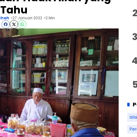
Tahu
thah
27 Januari 2022
2 Min
P
isl
Pe