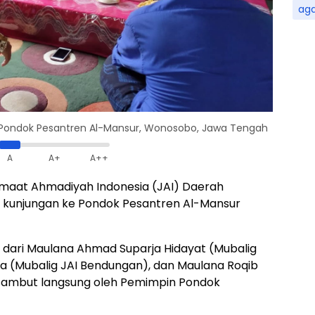
ag
Pondok Pesantren Al-Mansur, Wonosobo, Jawa Tengah
A
A+
A++
maat Ahmadiyah Indonesia (JAI) Daerah
 kunjungan ke Pondok Pesantren Al-Mansur
ri dari Maulana Ahmad Suparja Hidayat (Mubalig
a (Mubalig JAI Bendungan), dan Maulana Roqib
isambut langsung oleh Pemimpin Pondok