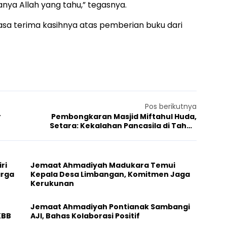
nya Allah yang tahu,” tegasnya.
asa terima kasihnya atas pemberian buku dari
Pos berikutnya
r
Pembongkaran Masjid Miftahul Huda,
Setara: Kekalahan Pancasila di Tahun
Toleransi
ri
Jemaat Ahmadiyah Madukara Temui
arga
Kepala Desa Limbangan, Komitmen Jaga
Kerukunan
Jemaat Ahmadiyah Pontianak Sambangi
KBB
AJI, Bahas Kolaborasi Positif