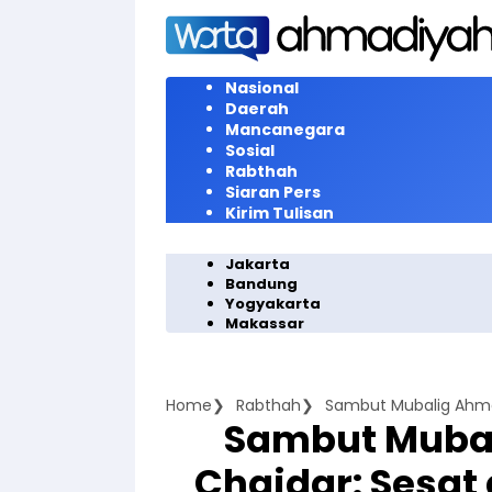
Langsung
ke
konten
Nasional
Daerah
Mancanegara
Sosial
Rabthah
Siaran Pers
Kirim Tulisan
Jakarta
Bandung
Yogyakarta
Makassar
Home
Rabthah
Sambut Mubalig Ahmad
Sambut Mubal
Chaidar: Sesat