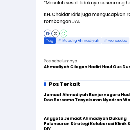
“Masalah sesat tidaknya seseorang ha
KH. Chaidar Idris juga mengucapkan r
rombongan JAI.
Tag
Mubalig Ahmadiyah
wonosobo
Pos sebelumnya
Ahmadiyah Cilegon Hadiri Haul Gus Du
Pos Terkait
Jemaat Ahmadiyah Banjarnegara Hadi
Doa Bersama Tasyakuran Nyadran W
Anggota Jemaat Ahmadiyah Dukung
Peluncuran Strategi Kolaborasi Klinik 
DIY