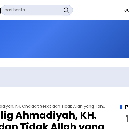
Pencarian
J
untuk:
#
Zuhairi Misrawi
#
Zoom
#
Zero Waste
#
Zaki Firdaus
#
Zafrullah Ahmad Pontoh
No Recent Searches Yet.
P
iyah, KH. Chaidar: Sesat dan Tidak Allah yang Tahu
ig Ahmadiyah, KH.
 dan Tidak Allah yang