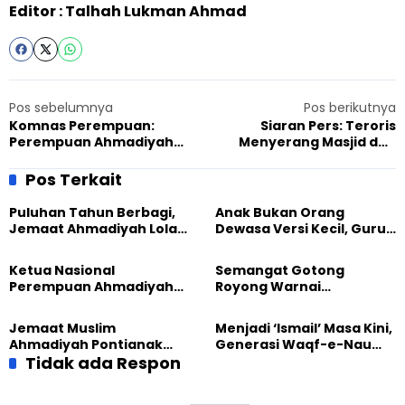
Editor : Talhah Lukman Ahmad
Pos sebelumnya
Pos berikutnya
Komnas Perempuan:
Siaran Pers: Teroris
Perempuan Ahmadiyah
Menyerang Masjid dan
Berperan Menguatkan
Membunuh Secara Brutal
Inklusi Sosial
Sembilan Muslim Ahmadi di
Pos Terkait
Burkina Faso
Puluhan Tahun Berbagi,
Anak Bukan Orang
Jemaat Ahmadiyah Lolak
Dewasa Versi Kecil, Guru
Kembali Salurkan
Besar UT Kenalkan Model
Sembako kepada Warga
Pendidikan BERLIAN
Ketua Nasional
Semangat Gotong
Perempuan Ahmadiyah
Royong Warnai
Indonesia Raih Gelar Guru
Pembangunan Kembali
Besar Universitas
Masjid di Jemaat
Jemaat Muslim
Menjadi ‘Ismail’ Masa Kini,
Terbuka
Ahmadiyah Sukapura
Ahmadiyah Pontianak
Generasi Waqf-e-Nau
dan Gereja Katedral
Tidak ada Respon
Diajak Hidup untuk
Perkuat Kolaborasi Sosial
Pengabdian