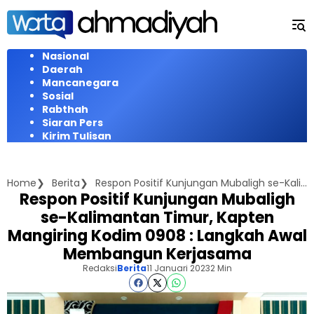
Langsung
ke
konten
Nasional
Daerah
Mancanegara
Sosial
Rabthah
Siaran Pers
Kirim Tulisan
Home
Berita
Respon Positif Kunjungan Mubaligh se-Kalimantan Timur, Kapten Mangiring Kodim 0908 : Langkah Awal Membangun Kerjasama
Respon Positif Kunjungan Mubaligh
se-Kalimantan Timur, Kapten
Mangiring Kodim 0908 : Langkah Awal
Membangun Kerjasama
Redaksi
Berita
11 Januari 2023
2 Min