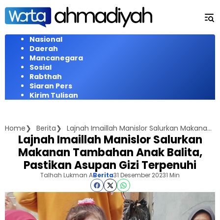
Langsung
ke
konten
Nasional
Daerah
Mancanegara
Sosial
Rabthah
Siaran Pers
Kirim Tulisan
Home
Berita
Lajnah Imaillah Manislor Salurkan Makanan Tambahan Anak Balita, Pastikan Asupan Gizi Terpenuhi
Lajnah Imaillah Manislor Salurkan
Makanan Tambahan Anak Balita,
Pastikan Asupan Gizi Terpenuhi
Talhah Lukman A
Berita
31 Desember 2023
1 Min