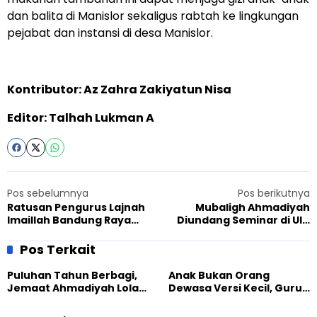
dan balita di Manislor sekaligus rabtah ke lingkungan
pejabat dan instansi di desa Manislor.
Kontributor: Az Zahra Zakiyatun Nisa
Editor: Talhah Lukman A
Pos sebelumnya
Pos berikutnya
Ratusan Pengurus Lajnah
Mubaligh Ahmadiyah
Imaillah Bandung Raya
Diundang Seminar di UIN
Terima Pembekalan
Sunan Kalijaga Yogyakarta
Organisasi dan Leadership
Pos Terkait
Puluhan Tahun Berbagi,
Anak Bukan Orang
Jemaat Ahmadiyah Lolak
Dewasa Versi Kecil, Guru
Kembali Salurkan
Besar UT Kenalkan Model
Sembako kepada Warga
Pendidikan BERLIAN