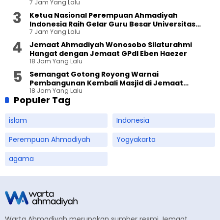
7 Jam Yang Lalu
Ketua Nasional Perempuan Ahmadiyah
Indonesia Raih Gelar Guru Besar Universitas
7 Jam Yang Lalu
Terbuka
Jemaat Ahmadiyah Wonosobo Silaturahmi
Hangat dengan Jemaat GPdI Eben Haezer
18 Jam Yang Lalu
Semangat Gotong Royong Warnai
Pembangunan Kembali Masjid di Jemaat
18 Jam Yang Lalu
Ahmadiyah Sukapura
Populer Tag
islam
Indonesia
Perempuan Ahmadiyah
Yogyakarta
agama
Warta Ahmadiyah merupakan sumber resmi Jemaat