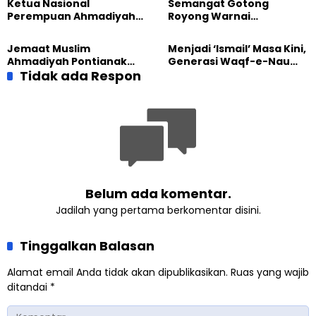
Ketua Nasional
Semangat Gotong
Perempuan Ahmadiyah
Royong Warnai
Indonesia Raih Gelar Guru
Pembangunan Kembali
Besar Universitas
Masjid di Jemaat
Jemaat Muslim
Menjadi ‘Ismail’ Masa Kini,
Terbuka
Ahmadiyah Sukapura
Ahmadiyah Pontianak
Generasi Waqf-e-Nau
dan Gereja Katedral
Tidak ada Respon
Diajak Hidup untuk
Perkuat Kolaborasi Sosial
Pengabdian
Belum ada komentar.
Jadilah yang pertama berkomentar disini.
Tinggalkan Balasan
Alamat email Anda tidak akan dipublikasikan.
Ruas yang wajib
ditandai
*