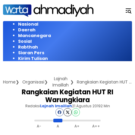
Langsung
ke
konten
Nasional
Daerah
Mancanegara
Sosial
Rabthah
Siaran Pers
Kirim Tulisan
Lajnah
Home
Organisasi
Rangkaian Kegiatan HUT RI Warungkiara
Imaillah
Rangkaian Kegiatan HUT RI
Warungkiara
Redaksi
Lajnah Imaillah
21 Agustus 2019
2 Min
A-
A
A+
A++