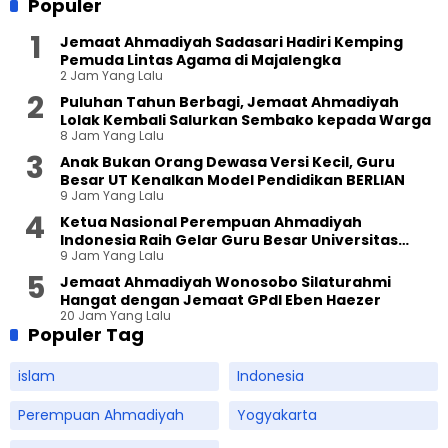
Populer
Jemaat Ahmadiyah Sadasari Hadiri Kemping
Pemuda Lintas Agama di Majalengka
2 Jam Yang Lalu
Puluhan Tahun Berbagi, Jemaat Ahmadiyah
Lolak Kembali Salurkan Sembako kepada Warga
8 Jam Yang Lalu
Anak Bukan Orang Dewasa Versi Kecil, Guru
Besar UT Kenalkan Model Pendidikan BERLIAN
9 Jam Yang Lalu
Ketua Nasional Perempuan Ahmadiyah
Indonesia Raih Gelar Guru Besar Universitas
9 Jam Yang Lalu
Terbuka
Jemaat Ahmadiyah Wonosobo Silaturahmi
Hangat dengan Jemaat GPdI Eben Haezer
20 Jam Yang Lalu
Populer Tag
islam
Indonesia
Perempuan Ahmadiyah
Yogyakarta