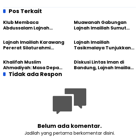
74,Taman Belajar Al
dengan HRWG (Human
Masroor Sawangan &
Rights Working Group)
Pos Terkait
Pramadrasah JAI Depok
Klub Membaca
Muawanah Gabungan
Abdussalam Lajnah
Lajnah Imaillah Sumut
Imaillah Tanjung Medan
Hadirkan Olahraga
Gelar Diskusi dan
hingga Edukasi Tangani
Lajnah Imaillah Karawang
Lajnah Imaillah
Tadabbur Alam
Sampah
Pererat Silaturahmi
Tasikmalaya Tunjukkan
dengan Warga Lewat
Kiprah KSU Kusumawangi
Masak Bersama
Bangun Ekonomi
Khalifah Muslim
Diskusi Lintas Iman di
Keluarga
Ahmadiyah: Masa Depan
Bandung, Lajnah Imaillah
Anak Dimulai dari
Tidak ada Respon
Tekankan Pentingnya
Perempuan yang Terus
Resiliensi
Belajar
Belum ada komentar.
Jadilah yang pertama berkomentar disini.