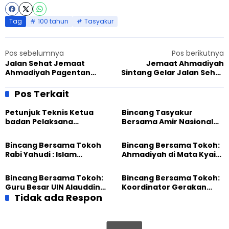
Tag
100 tahun
Tasyakur
Pos sebelumnya
Pos berikutnya
Jalan Sehat Jemaat
Jemaat Ahmadiyah
Ahmadiyah Pagentan
Sintang Gelar Jalan Sehat
Disuguhkan Panorama
Sambut Tasyakur 100
Gunung Sindoro-Sumbing
Tahun
Pos Terkait
Petunjuk Teknis Ketua
Bincang Tasyakur
badan Pelaksana
Bersama Amir Nasional
Tasyakur
Muslim Ahmadiyah
Bincang Bersama Tokoh
Bincang Bersama Tokoh:
Rabi Yahudi : Islam
Ahmadiyah di Mata Kyai
berkembang di Eropa
Said Aqil
karena peran Ahmadiyah
Bincang Bersama Tokoh:
Bincang Bersama Tokoh:
Guru Besar UIN Alauddin
Koordinator Gerakan
Makassar
Tidak ada Respon
Perempuan Sulawesi
Utara