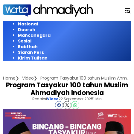
Langsung
ke
konten
Nasional
Daerah
Mancanegara
Sosial
Rabthah
Siaran Pers
Kirim Tulisan
Home
Video
Program Tasyakur 100 tahun Muslim Ahmadiyah Indonesia
Program Tasyakur 100 tahun Muslim
Ahmadiyah Indonesia
Redaksi
Video
22 September 2025
1 Min