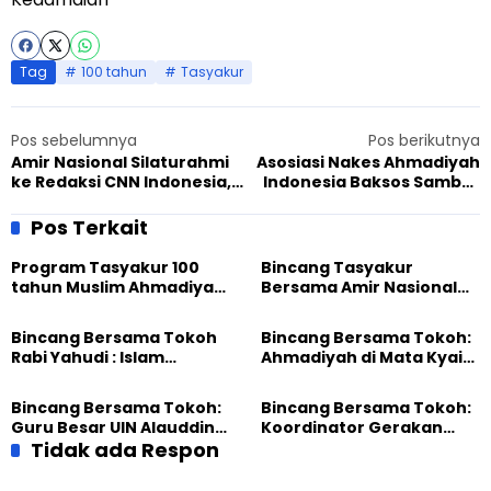
Tag
100 tahun
Tasyakur
Pos sebelumnya
Pos berikutnya
Amir Nasional Silaturahmi
Asosiasi Nakes Ahmadiyah
ke Redaksi CNN Indonesia,
Indonesia Baksos Sambut
Sinergi untuk Perdamaian
Tasyakur, Optimalkan
Fasilitas Kesehatan
Pos Terkait
Program Tasyakur 100
Bincang Tasyakur
tahun Muslim Ahmadiyah
Bersama Amir Nasional
Indonesia
Muslim Ahmadiyah
Bincang Bersama Tokoh
Bincang Bersama Tokoh:
Rabi Yahudi : Islam
Ahmadiyah di Mata Kyai
berkembang di Eropa
Said Aqil
karena peran Ahmadiyah
Bincang Bersama Tokoh:
Bincang Bersama Tokoh:
Guru Besar UIN Alauddin
Koordinator Gerakan
Makassar
Tidak ada Respon
Perempuan Sulawesi
Utara