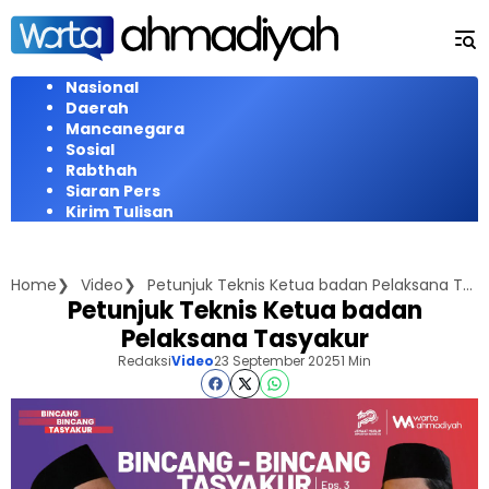
Langsung
ke
konten
Nasional
Daerah
Mancanegara
Sosial
Rabthah
Siaran Pers
Kirim Tulisan
Home
Video
Petunjuk Teknis Ketua badan Pelaksana Tasyakur
Petunjuk Teknis Ketua badan
Pelaksana Tasyakur
Redaksi
Video
23 September 2025
1 Min