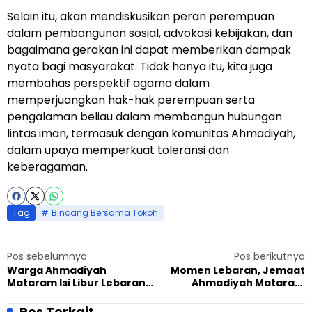
Selain itu, akan mendiskusikan peran perempuan
dalam pembangunan sosial, advokasi kebijakan, dan
bagaimana gerakan ini dapat memberikan dampak
nyata bagi masyarakat. Tidak hanya itu, kita juga
membahas perspektif agama dalam
memperjuangkan hak-hak perempuan serta
pengalaman beliau dalam membangun hubungan
lintas iman, termasuk dengan komunitas Ahmadiyah,
dalam upaya memperkuat toleransi dan
keberagaman.
Tag
Bincang Bersama Tokoh
Pos sebelumnya
Pos berikutnya
Warga Ahmadiyah
Momen Lebaran, Jemaat
Mataram Isi Libur Lebaran
Ahmadiyah Mataram
dengan Wisata Tarbiyat,
Pererat Silaturahmi
Sambung Silaturahmi
dengan Sambangi Ketua
Pos Terkait