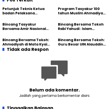
GP Ansor
Petunjuk Teknis Ketua
Program Tasyakur 100
badan Pelaksana
tahun Muslim Ahmadiyah
Tasyakur
Indonesia
Bincang Tasyakur
Bincang Bersama Tokoh
Bersama Amir Nasional
Rabi Yahudi : Islam
Muslim Ahmadiyah
berkembang di Eropa
karena peran Ahmadiyah
Bincang Bersama Tokoh:
Bincang Bersama Tokoh:
Ahmadiyah di Mata Kyai
Guru Besar UIN Alauddin
Said Aqil
Tidak ada Respon
Makassar
Belum ada komentar.
Jadilah yang pertama berkomentar disini.
Tinggalkan Balasan