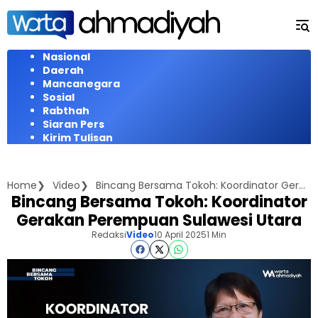
Langsung
ke
konten
Nasional
Daerah
Mancanegara
Sosial
Rabthah
Siaran Pers
Kirim Tulisan
Home
Video
Bincang Bersama Tokoh: Koordinator Gerakan Perempuan Sulawesi Utara
Bincang Bersama Tokoh: Koordinator
Gerakan Perempuan Sulawesi Utara
Redaksi
Video
10 April 2025
1 Min