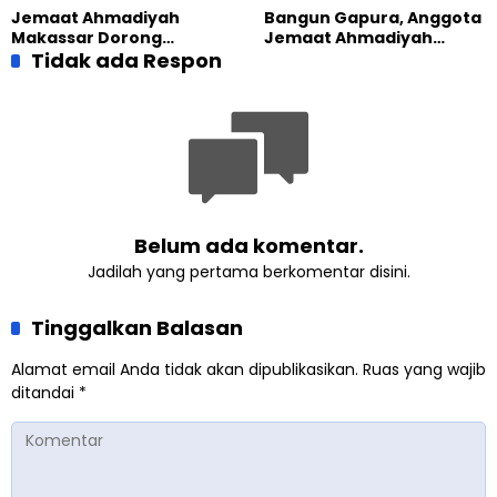
yang Militan
Masa Depan
Jemaat Ahmadiyah
Bangun Gapura, Anggota
Makassar Dorong
Jemaat Ahmadiyah
Kesadaran Lingkungan
Tidak ada Respon
Madukara dan Warga
Lewat Edukasi Ekoteologi
Sambut HUT RI ke-81
Belum ada komentar.
Jadilah yang pertama berkomentar disini.
Tinggalkan Balasan
Alamat email Anda tidak akan dipublikasikan.
Ruas yang wajib
ditandai
*