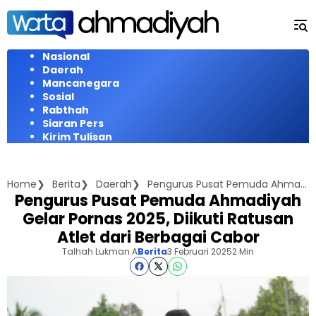
Langsung
ke
konten
Nasional
Daerah
Mancanegara
Sosial
Rabthah
Siaran Pers
Kirim Tulisan
Home
Berita
Daerah
Pengurus Pusat Pemuda Ahmadiyah Gelar Pornas 2025, Diikuti Ratusan Atlet dari Berbagai Cabor
Pengurus Pusat Pemuda Ahmadiyah
Gelar Pornas 2025, Diikuti Ratusan
Atlet dari Berbagai Cabor
Talhah Lukman A
Berita
3 Februari 2025
2 Min