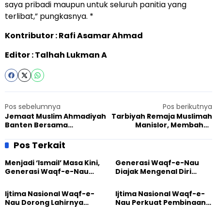
saya pribadi maupun untuk seluruh panitia yang
terlibat,” pungkasnya. *
Kontributor : Rafi Asamar Ahmad
Editor : Talhah Lukman A
Pos sebelumnya
Pos berikutnya
Jemaat Muslim Ahmadiyah
Tarbiyah Remaja Muslimah
Banten Bersama
Manislor, Membahas
Komunitas Lintas Iman
Prespektif Hari Kasih
Tangerang Jalin
Sayang dalam Islam
Pos Terkait
Silaturahmi dengan FKUB
Kota Tangerang Selatan
Menjadi ‘Ismail’ Masa Kini,
Generasi Waqf-e-Nau
Generasi Waqf-e-Nau
Diajak Mengenal Diri
Diajak Hidup untuk
Sebelum Mengubah
Pengabdian
Dunia
Ijtima Nasional Waqf-e-
Ijtima Nasional Waqf-e-
Nau Dorong Lahirnya
Nau Perkuat Pembinaan
Generasi Pengkhidmat
Calon Pemimpin Jemaat