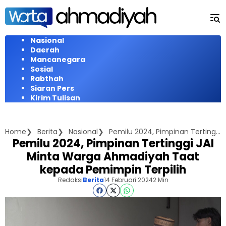
Langsung
ke
konten
Nasional
Daerah
Mancanegara
Sosial
Rabthah
Siaran Pers
Kirim Tulisan
Home
Berita
Nasional
Pemilu 2024, Pimpinan Tertinggi JAI Minta Warga Ahmadiyah Taat kepada Pemimpin Terpilih
Pemilu 2024, Pimpinan Tertinggi JAI
Minta Warga Ahmadiyah Taat
kepada Pemimpin Terpilih
Redaksi
Berita
14 Februari 2024
2 Min