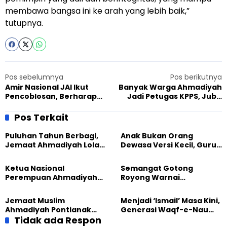
membawa bangsa ini ke arah yang lebih baik,”
tutupnya.
Pos sebelumnya
Pos berikutnya
Amir Nasional JAI Ikut
Banyak Warga Ahmadiyah
Pencoblosan, Berharap
Jadi Petugas KPPS, Jubir
Pemimpin yang Adil dan
Sebut Wujud Khidmat pada
Berintegritas
Negara
Pos Terkait
Puluhan Tahun Berbagi,
Anak Bukan Orang
Jemaat Ahmadiyah Lolak
Dewasa Versi Kecil, Guru
Kembali Salurkan
Besar UT Kenalkan Model
Sembako kepada Warga
Pendidikan BERLIAN
Ketua Nasional
Semangat Gotong
Perempuan Ahmadiyah
Royong Warnai
Indonesia Raih Gelar Guru
Pembangunan Kembali
Besar Universitas
Masjid di Jemaat
Jemaat Muslim
Menjadi ‘Ismail’ Masa Kini,
Terbuka
Ahmadiyah Sukapura
Ahmadiyah Pontianak
Generasi Waqf-e-Nau
dan Gereja Katedral
Tidak ada Respon
Diajak Hidup untuk