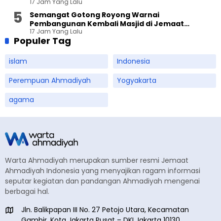
17 Jam Yang Lalu
Semangat Gotong Royong Warnai
Pembangunan Kembali Masjid di Jemaat
17 Jam Yang Lalu
Ahmadiyah Sukapura
Populer Tag
islam
Indonesia
Perempuan Ahmadiyah
Yogyakarta
agama
Warta Ahmadiyah merupakan sumber resmi Jemaat
Ahmadiyah Indonesia yang menyajikan ragam informasi
seputar kegiatan dan pandangan Ahmadiyah mengenai
berbagai hal.
Jln. Balikpapan III No. 27 Petojo Utara, Kecamatan
Gambir, Kota Jakarta Pusat – DKI Jakarta 10130