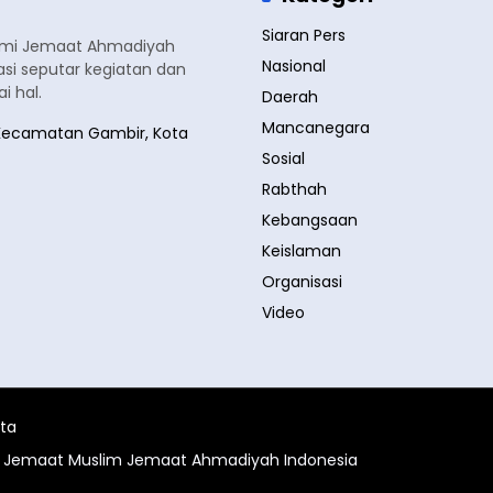
Siaran Pers
smi Jemaat Ahmadiyah
Nasional
si seputar kegiatan dan
 hal.
Daerah
Mancanegara
a, Kecamatan Gambir, Kota
Sosial
Rabthah
Kebangsaan
Keislaman
Organisasi
Video
ita
al Jemaat Muslim Jemaat Ahmadiyah Indonesia