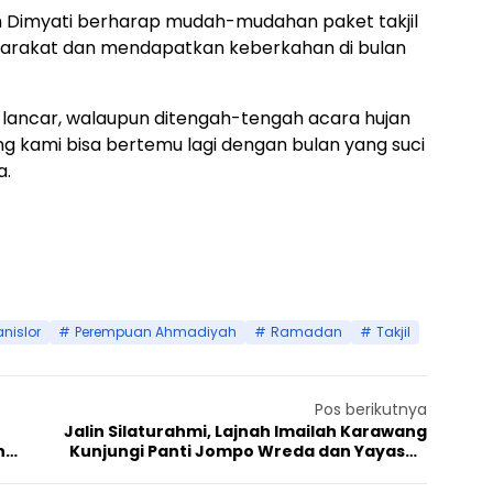
ah Dimyati berharap mudah-mudahan paket takjil
syarakat dan mendapatkan keberkahan di bulan
n lancar, walaupun ditengah-tengah acara hujan
g kami bisa bertemu lagi dengan bulan yang suci
a.
nislor
Perempuan Ahmadiyah
Ramadan
Takjil
Pos berikutnya
Jalin Silaturahmi, Lajnah Imailah Karawang
n
Kunjungi Panti Jompo Wreda dan Yayasan
PABU