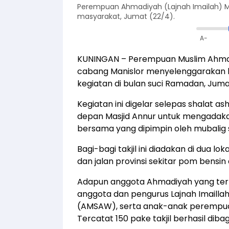
Perempuan Ahmadiyah (Lajnah Imailah) Ma
masyarakat, Jumat (22/4).
A-
KUNINGAN – Perempuan Muslim Ahmadiy
cabang Manislor menyelenggarakan ba
kegiatan di bulan suci Ramadan, Juma
Kegiatan ini digelar selepas shalat 
depan Masjid Annur untuk mengadaka
bersama yang dipimpin oleh mubalig 
Bagi-bagi takjil ini diadakan di dua l
dan jalan provinsi sekitar pom bensin
Adapun anggota Ahmadiyah yang terli
anggota dan pengurus Lajnah Imailla
(AMSAW), serta anak-anak perempuan
Tercatat 150 pake takjil berhasil dib