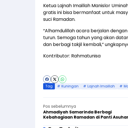
Ketua Lajnah Imaillah Manislor Umin
gratis ini bisa bermanfaat untuk ma
suci Ramadan.
“Alhamdulillah acara berjalan denga
turun. Semoga tahun yang akan datan
dan berbagi takjil kembali,” ungkapny
Kontributor: Rahmatunisa
Tag
Kuningan
Lajnah Imaillah
Ma
Pos sebelumnya
Ahmadiyah Samarinda Berbagi
Kebahagiaan Ramadan di Panti Asuha
‘Rumah Harapan’