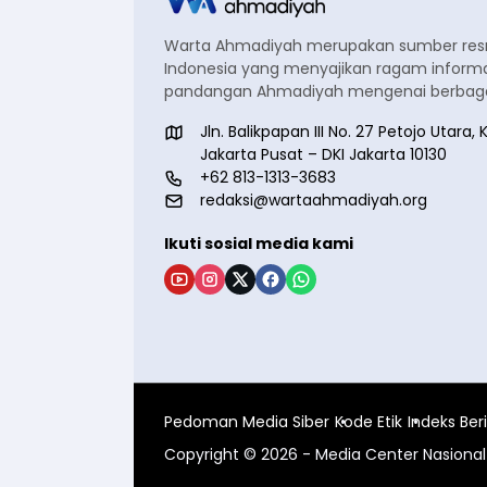
Warta Ahmadiyah merupakan sumber re
Indonesia yang menyajikan ragam informa
pandangan Ahmadiyah mengenai berbagai
Jln. Balikpapan III No. 27 Petojo Utar
Jakarta Pusat – DKI Jakarta 10130
+62 813-1313-3683
redaksi@wartaahmadiyah.org
Ikuti sosial media kami
Pedoman Media Siber
Kode Etik
Indeks Ber
Copyright © 2026 - Media Center Nasion