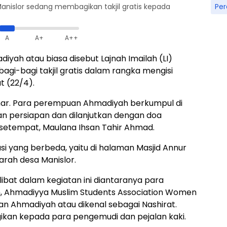
Pe
nislor sedang membagikan takjil gratis kepada
A
A+
A++
ah atau biasa disebut Lajnah Imailah (LI)
gi-bagi takjil gratis dalam rangka mengisi
t (22/4).
ashar. Para perempuan Ahmadiyah berkumpul di
n persiapan dan dilanjutkan dengan doa
setempat, Maulana Ihsan Tahir Ahmad.
okasi yang berbeda, yaitu di halaman Masjid Annur
 arah desa Manislor.
bat dalam kegiatan ini diantaranya para
h, Ahmadiyya Muslim Students Association Women
 Ahmadiyah atau dikenal sebagai Nashirat.
agikan kepada para pengemudi dan pejalan kaki.