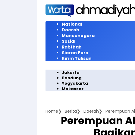
Langsung
ke
konten
Nasional
Daerah
Mancanegara
Sosial
Rabthah
Siaran Pers
Kirim Tulisan
Jakarta
Bandung
Yogyakarta
Makassar
Home
Berita
Daerah
Perempuan Ahm
Perempuan A
Bagikan