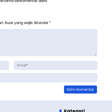
pertama berkomentar disini.
an.
Ruas yang wajib ditandai
*
Kategori