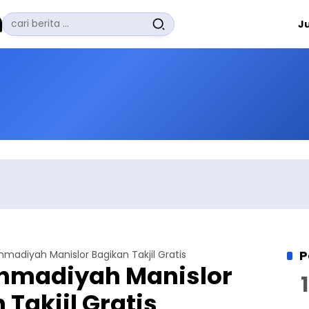
Pencarian
J
untuk:
#
Zuhairi Misrawi
#
Zoom
#
Zero Waste
#
Zaki Firdaus
#
Zafrullah Ahmad Pontoh
No Recent Searches Yet.
P
adiyah Manislor Bagikan Takjil Gratis
hmadiyah Manislor
 Takjil Gratis