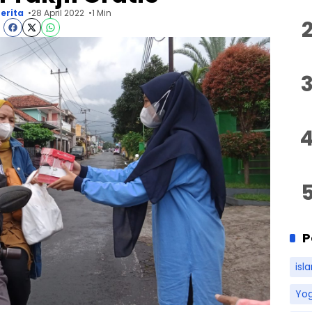
erita
28 April 2022
1 Min
P
isl
Yo