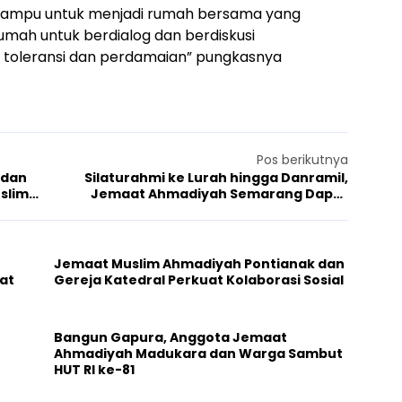
mampu untuk menjadi rumah bersama yang
 rumah untuk berdialog dan berdiskusi
oleransi dan perdamaian” pungkasnya
Pos berikutnya
 dan
Silaturahmi ke Lurah hingga Danramil,
slim
Jemaat Ahmadiyah Semarang Dapat
Respon Positif
Jemaat Muslim Ahmadiyah Pontianak dan
at
Gereja Katedral Perkuat Kolaborasi Sosial
Bangun Gapura, Anggota Jemaat
Ahmadiyah Madukara dan Warga Sambut
HUT RI ke-81