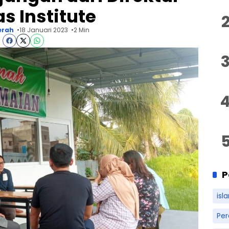
as Institute
erah
18 Januari 2023
2 Min
P
isl
Pe