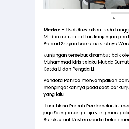
A-
Medan
– Usai diresmikan pada tangg
Medan mendapatkan kunjungan perdana
Penrad Siagian bersama stafnya Woro 
Kunjungan tersebut disambut baik ole
Muhammad Idris selaku Mubda Sumut 01
Ketda LI dan Pengda LI.
Pendeta Penrad menyampaikan bahw
mengingatkannya pada saat berkunju
yang lalu.
“Luar biasa Rumah Perdamaian ini m
juga Sisingamangaraja yang merupaka
Batak, umat Kristen sendiri belum mem