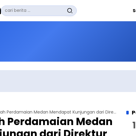
Pencarian
S
untuk:
#
Zuhairi Misrawi
#
Zoom
#
Zero Waste
#
Zaki Firdaus
#
Zafrullah Ahmad Pontoh
No Recent Searches Yet.
P
Perdana! Rumah Perdamaian Medan Mendapat Kunjungan dari Direktur Paritas Institute
h Perdamaian Medan
ungan dari Direktur