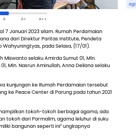
ag
A
A+
A++
al 7 Januari 2023 silam. Rumah Perdamaian
 dari Direktur Paritas Institute, Pendeta
Wahyuningtyas, pada Selasa, (17/01).
h Miswanto selaku Amirda Sumut 01, Mln.
, Mln. Nasrun Aminullah, Anna Deliana selaku
a kunjungan ke Rumah Perdamaian tersebut
ng ke Peace Center di Parung pada tahun 2021
enampilkan tokoh-tokoh berbagai agama, ada
n tokoh dari Parmalim, agama leluhur di suku
iliki bangunan seperti ini” ungkapnya