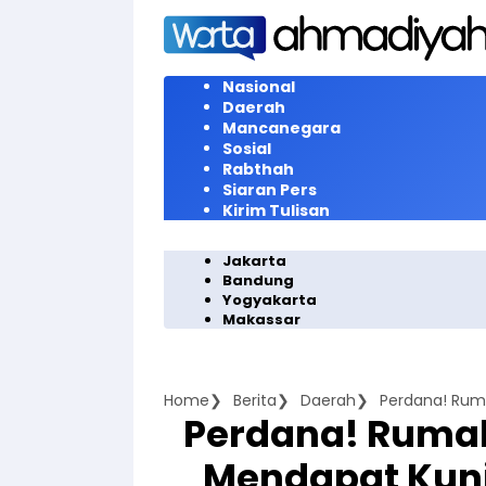
Langsung
ke
konten
Nasional
Daerah
Mancanegara
Sosial
Rabthah
Siaran Pers
Kirim Tulisan
Jakarta
Bandung
Yogyakarta
Makassar
Home
Berita
Daerah
Perdana! Ruma
Mendapat Kunj