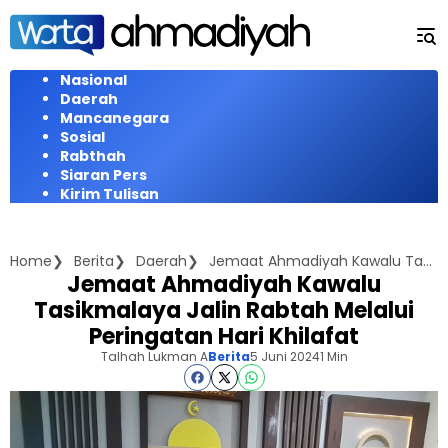
Langsung
ke
konten
Nasional
Daerah
Mancanegara
Sosial
Rabthah
Siaran Pers
Kirim Tulisan
Home
Berita
Daerah
Jemaat Ahmadiyah Kawalu Tasikmalaya Jalin Rabtah Melalui Peringatan Hari Khilafat
Jemaat Ahmadiyah Kawalu
Tasikmalaya Jalin Rabtah Melalui
Peringatan Hari Khilafat
Talhah Lukman A
Berita
5 Juni 2024
1 Min