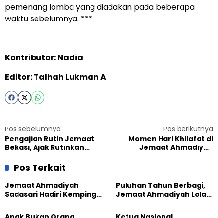
pemenang lomba yang diadakan pada beberapa
waktu sebelumnya. ***
Kontributor: Nadia
Editor: Talhah Lukman A
Pos sebelumnya
Pos berikutnya
Pengajian Rutin Jemaat
Momen Hari Khilafat di
Bekasi, Ajak Rutinkan
Jemaat Ahmadiyah
Sholat Berjamaah dan
Sukapura, Anggota Diberi
Hidup Sederhana
Siraman Rohani
Pos Terkait
Jemaat Ahmadiyah
Puluhan Tahun Berbagi,
Sadasari Hadiri Kemping
Jemaat Ahmadiyah Lolak
Pemuda Lintas Agama di
Kembali Salurkan
Majalengka
Sembako kepada Warga
Anak Bukan Orang
Ketua Nasional