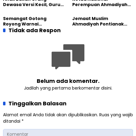
Dewasa Versi Kecil, Guru
Perempuan Ahmadiyah
Besar UT Kenalkan Model
Indonesia Raih Gelar Guru
Pendidikan BERLIAN
Besar Universitas
Semangat Gotong
Jemaat Muslim
Terbuka
Royong Warnai
Ahmadiyah Pontianak
Pembangunan Kembali
Tidak ada Respon
dan Gereja Katedral
Masjid di Jemaat
Perkuat Kolaborasi Sosial
Ahmadiyah Sukapura
Belum ada komentar.
Jadilah yang pertama berkomentar disini.
Tinggalkan Balasan
Alamat email Anda tidak akan dipublikasikan.
Ruas yang wajib
ditandai
*